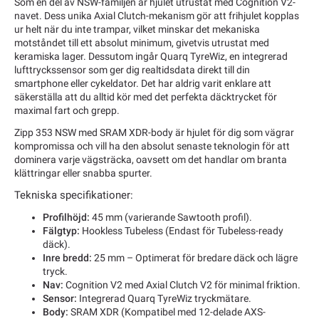
Som en del av NSW-familjen är hjulet utrustat med Cognition V2-
navet. Dess unika Axial Clutch-mekanism gör att frihjulet kopplas
ur helt när du inte trampar, vilket minskar det mekaniska
motståndet till ett absolut minimum, givetvis utrustat med
keramiska lager. Dessutom ingår Quarq TyreWiz, en integrerad
lufttryckssensor som ger dig realtidsdata direkt till din
smartphone eller cykeldator. Det har aldrig varit enklare att
säkerställa att du alltid kör med det perfekta däcktrycket för
maximal fart och grepp.
Zipp 353 NSW med SRAM XDR-body är hjulet för dig som vägrar
kompromissa och vill ha den absolut senaste teknologin för att
dominera varje vägsträcka, oavsett om det handlar om branta
klättringar eller snabba spurter.
Tekniska specifikationer:
Profilhöjd:
45 mm (varierande Sawtooth profil).
Fälgtyp:
Hookless Tubeless (Endast för Tubeless-ready
däck).
Inre bredd:
25 mm – Optimerat för bredare däck och lägre
tryck.
Nav:
Cognition V2 med Axial Clutch V2 för minimal friktion.
Sensor:
Integrerad Quarq TyreWiz tryckmätare.
Body:
SRAM XDR (Kompatibel med 12-delade AXS-