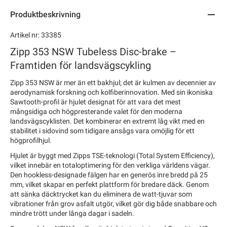
Produktbeskrivning
Artikel nr: 33385
Zipp 353 NSW Tubeless Disc-brake –
Framtiden för landsvägscykling
Zipp 353 NSW är mer än ett bakhjul; det är kulmen av decennier av
aerodynamisk forskning och kolfiberinnovation. Med sin ikoniska
Sawtooth-profil är hjulet designat för att vara det mest
mångsidiga och högpresterande valet för den moderna
landsvägscyklisten. Det kombinerar en extremt låg vikt med en
stabilitet i sidovind som tidigare ansågs vara omöjlig för ett
högprofilhjul.
Hjulet är byggt med Zipps TSE-teknologi (Total System Efficiency),
vilket innebär en totaloptimering för den verkliga världens vägar.
Den hookless-designade fälgen har en generös inre bredd på 25
mm, vilket skapar en perfekt plattform för bredare däck. Genom
att sänka däcktrycket kan du eliminera de watt-tjuvar som
vibrationer från grov asfalt utgör, vilket gör dig både snabbare och
mindre trött under långa dagar i sadeln.