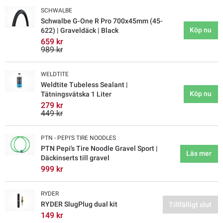
SCHWALBE
Schwalbe G-One R Pro 700x45mm (45-
Köp nu
622) | Graveldäck | Black
659 kr
989 kr
WELDTITE
Weldtite Tubeless Sealant |
Köp nu
Tätningsvätska 1 Liter
279 kr
449 kr
PTN - PEPI'S TIRE NOODLES
PTN Pepi's Tire Noodle Gravel Sport |
Läs mer
Däckinserts till gravel
999 kr
RYDER
RYDER SlugPlug dual kit
Tillfälligt slut
149 kr