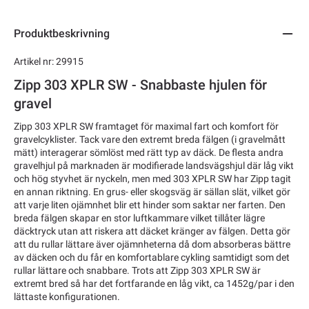
Produktbeskrivning
Artikel nr: 29915
Zipp 303 XPLR SW - Snabbaste hjulen för
gravel
Zipp 303 XPLR SW framtaget för maximal fart och komfort för
gravelcyklister. Tack vare den extremt breda fälgen (i gravelmått
mätt) interagerar sömlöst med rätt typ av däck. De flesta andra
gravelhjul på marknaden är modifierade landsvägshjul där låg vikt
och hög styvhet är nyckeln, men med 303 XPLR SW har Zipp tagit
en annan riktning. En grus- eller skogsväg är sällan slät, vilket gör
att varje liten ojämnhet blir ett hinder som saktar ner farten. Den
breda fälgen skapar en stor luftkammare vilket tillåter lägre
däcktryck utan att riskera att däcket kränger av fälgen. Detta gör
att du rullar lättare äver ojämnheterna då dom absorberas bättre
av däcken och du får en komfortablare cykling samtidigt som det
rullar lättare och snabbare. Trots att Zipp 303 XPLR SW är
extremt bred så har det fortfarande en låg vikt, ca 1452g/par i den
lättaste konfigurationen.