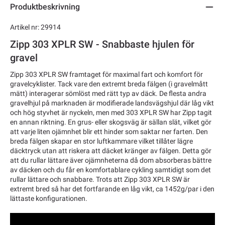
Produktbeskrivning
Artikel nr: 29914
Zipp 303 XPLR SW - Snabbaste hjulen för
gravel
Zipp 303 XPLR SW framtaget för maximal fart och komfort för
gravelcyklister. Tack vare den extremt breda fälgen (i gravelmått
mätt) interagerar sömlöst med rätt typ av däck. De flesta andra
gravelhjul på marknaden är modifierade landsvägshjul där låg vikt
och hög styvhet är nyckeln, men med 303 XPLR SW har Zipp tagit
en annan riktning. En grus- eller skogsväg är sällan slät, vilket gör
att varje liten ojämnhet blir ett hinder som saktar ner farten. Den
breda fälgen skapar en stor luftkammare vilket tillåter lägre
däcktryck utan att riskera att däcket kränger av fälgen. Detta gör
att du rullar lättare äver ojämnheterna då dom absorberas bättre
av däcken och du får en komfortablare cykling samtidigt som det
rullar lättare och snabbare. Trots att Zipp 303 XPLR SW är
extremt bred så har det fortfarande en låg vikt, ca 1452g/par i den
lättaste konfigurationen.