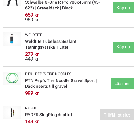
Schwalbe G-One R Pro 700x45mm (45-
Köp nu
622) | Graveldäck | Black
659 kr
989 kr
WELDTITE
Weldtite Tubeless Sealant |
Köp nu
Tätningsvätska 1 Liter
279 kr
449 kr
PTN - PEPI'S TIRE NOODLES
PTN Pepi's Tire Noodle Gravel Sport |
Läs mer
Däckinserts till gravel
999 kr
RYDER
RYDER SlugPlug dual kit
Tillfälligt slut
149 kr