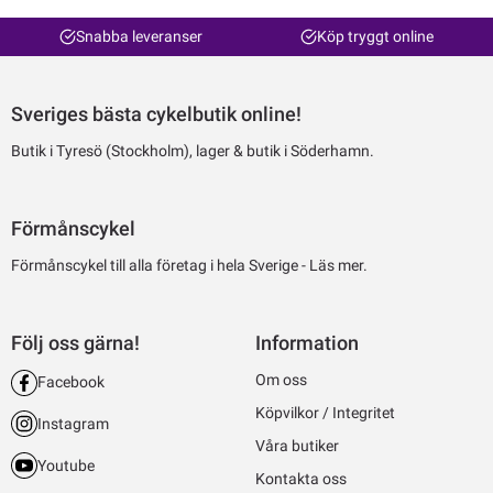
Snabba leveranser
Köp tryggt online
Sveriges bästa cykelbutik online!
Butik i Tyresö (Stockholm), lager & butik i Söderhamn.
Förmånscykel
Förmånscykel till alla företag i hela Sverige -
Läs mer.
Följ oss gärna!
Information
Om oss
Facebook
Köpvilkor / Integritet
Instagram
Våra butiker
Youtube
Kontakta oss