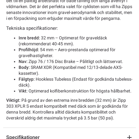
det till en pålitlig arbetshäst för både tävling och långa äventyr i
vildmarken. Det är det perfekta valet för cyklisten som vill ha Zipps
senaste innovationer inom gravel-aerodynamik och stabilitet, men
i en förpackning som erbjuder maximalt värde för pengarna.
Tekniska specifikationer:
Inre bredd:
32 mm – Optimerat för graveldäck
(rekommenderat 40-45 mm).
Profilhöjd:
54 mm – Aero-prestanda optimerad för
gravelhastigheter.
Nav:
Zipp 76 / 176 Disc Brake – Pålitligt och lättservat.
Body:
SRAM XDR (Kompatibel med 12/13-delade AXS-
kassetter).
Fälgtyp:
Hookless Tubeless (Endast för godkända tubeless-
däck).
Vikt:
Optimerad kolfiberkonstruktion för högsta hållbarhet.
Viktigt:
På grund av den extrema inre bredden (32 mm) är Zipp
303 XPLR S endast kompatibelt med däck som är godkända för
denna bredd. Kontrollera alltid däckets kompatibilitet och
överskrid aldrig det maximala trycket på 3.5 bar (50 psi).
Specifikationer