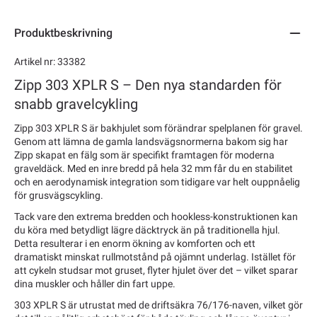
Produktbeskrivning
Artikel nr: 33382
Zipp 303 XPLR S – Den nya standarden för
snabb gravelcykling
Zipp 303 XPLR S är bakhjulet som förändrar spelplanen för gravel.
Genom att lämna de gamla landsvägsnormerna bakom sig har
Zipp skapat en fälg som är specifikt framtagen för moderna
graveldäck. Med en inre bredd på hela 32 mm får du en stabilitet
och en aerodynamisk integration som tidigare var helt ouppnåelig
för grusvägscykling.
Tack vare den extrema bredden och hookless-konstruktionen kan
du köra med betydligt lägre däcktryck än på traditionella hjul.
Detta resulterar i en enorm ökning av komforten och ett
dramatiskt minskat rullmotstånd på ojämnt underlag. Istället för
att cykeln studsar mot gruset, flyter hjulet över det – vilket sparar
dina muskler och håller din fart uppe.
303 XPLR S är utrustat med de driftsäkra 76/176-naven, vilket gör