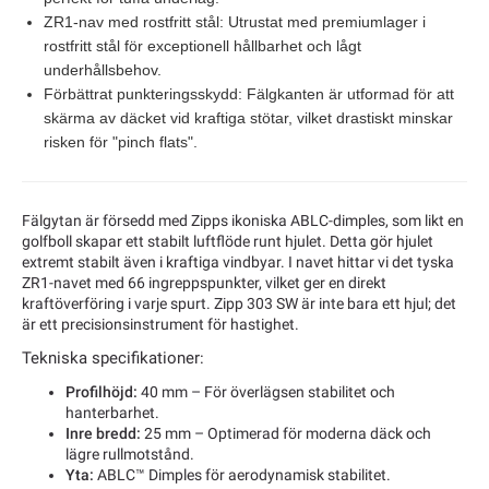
ZR1-nav med rostfritt stål:
Utrustat med premiumlager i
rostfritt stål för exceptionell hållbarhet och lågt
underhållsbehov.
Förbättrat punkteringsskydd:
Fälgkanten är utformad för att
skärma av däcket vid kraftiga stötar, vilket drastiskt minskar
risken för "pinch flats".
Fälgytan är försedd med Zipps ikoniska ABLC-dimples, som likt en
golfboll skapar ett stabilt luftflöde runt hjulet. Detta gör hjulet
extremt stabilt även i kraftiga vindbyar. I navet hittar vi det tyska
ZR1-navet med 66 ingreppspunkter, vilket ger en direkt
kraftöverföring i varje spurt. Zipp 303 SW är inte bara ett hjul; det
är ett precisionsinstrument för hastighet.
Tekniska specifikationer:
Profilhöjd:
40 mm – För överlägsen stabilitet och
hanterbarhet.
Inre bredd:
25 mm – Optimerad för moderna däck och
lägre rullmotstånd.
Yta:
ABLC™ Dimples för aerodynamisk stabilitet.