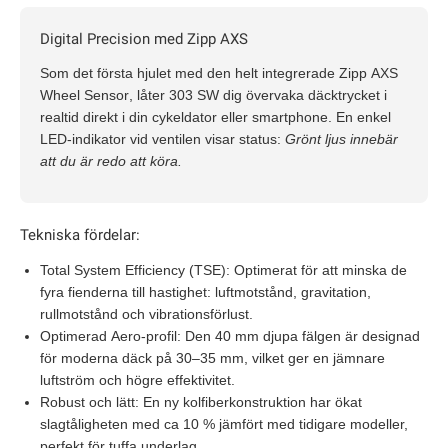
Digital Precision med Zipp AXS
Som det första hjulet med den helt integrerade
Zipp AXS
Wheel Sensor
, låter 303 SW dig övervaka däcktrycket i
realtid direkt i din cykeldator eller smartphone. En enkel
LED-indikator vid ventilen visar status:
Grönt ljus innebär
att du är redo att köra.
Tekniska fördelar:
Total System Efficiency (TSE):
Optimerat för att minska de
fyra fienderna till hastighet: luftmotstånd, gravitation,
rullmotstånd och vibrationsförlust.
Optimerad Aero-profil:
Den 40 mm djupa fälgen är designad
för moderna däck på 30–35 mm, vilket ger en jämnare
luftström och högre effektivitet.
Robust och lätt:
En ny kolfiberkonstruktion har ökat
slagtåligheten med ca 10 % jämfört med tidigare modeller,
perfekt för tuffa underlag.