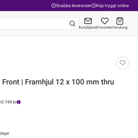
Snabba leveranser
Köp tryggt online
Kundtjänst
Favoriter
Varukorg
Gå till kassan
Front | Framhjul 12 x 100 mm thru
10 749 kr
 dagar