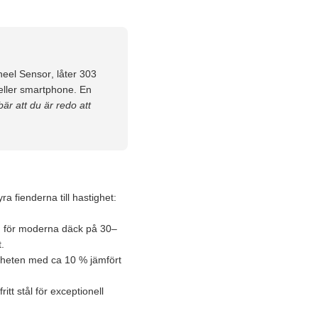
heel Sensor
, låter 303
 eller smartphone. En
bär att du är redo att
ra fienderna till hastighet:
 för moderna däck på 30–
.
igheten med ca 10 % jämfört
tt stål för exceptionell