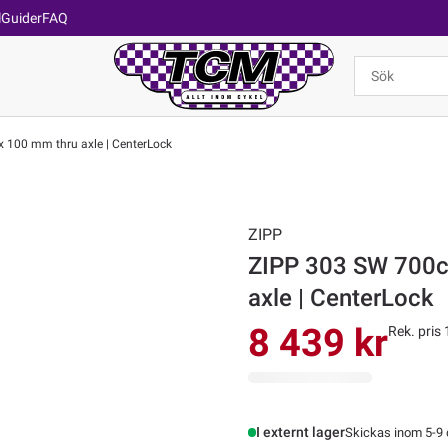
l
Guider
FAQ
x 100 mm thru axle | CenterLock
ZIPP
ZIPP 303 SW 700c 
axle | CenterLock
8 439 kr
Rek. pris 
I externt lager
Skickas inom 5-9