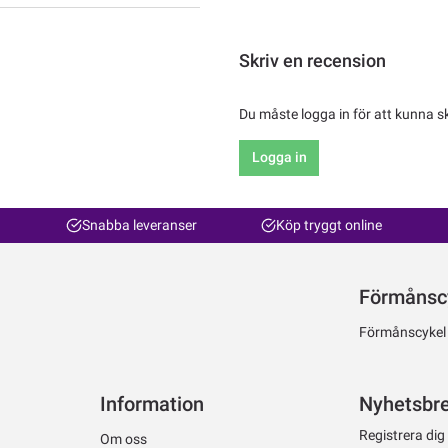
Skriv en recension
Du måste logga in för att kunna s
Logga in
Snabba leveranser
Köp tryggt online
Förmånsc
Förmånscykel ti
Information
Nyhetsbr
Registrera dig
Om oss