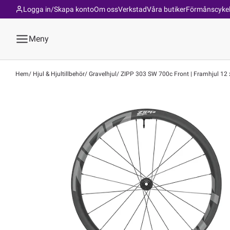
Logga in/Skapa konto
Om oss
Verkstad
Våra butiker
Förmånscyke
Meny
Hem
Hjul & Hjultillbehör
Gravelhjul
ZIPP 303 SW 700c Front | Framhjul 12 