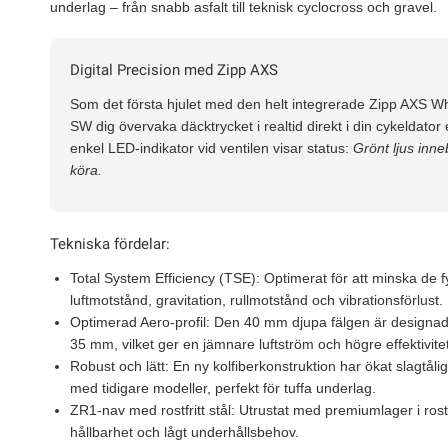
underlag – från snabb asfalt till teknisk cyclocross och gravel.
Digital Precision med Zipp AXS
Som det första hjulet med den helt integrerade
Zipp AXS W
SW dig övervaka däcktrycket i realtid direkt i din cykeldator
enkel LED-indikator vid ventilen visar status:
Grönt ljus inne
köra.
Tekniska fördelar:
Total System Efficiency (TSE):
Optimerat för att minska de fy
luftmotstånd, gravitation, rullmotstånd och vibrationsförlust.
Optimerad Aero-profil:
Den 40 mm djupa fälgen är designad
35 mm, vilket ger en jämnare luftström och högre effektivitet
Robust och lätt:
En ny kolfiberkonstruktion har ökat slagtål
med tidigare modeller, perfekt för tuffa underlag.
ZR1-nav med rostfritt stål:
Utrustat med premiumlager i rostfri
hållbarhet och lågt underhållsbehov.