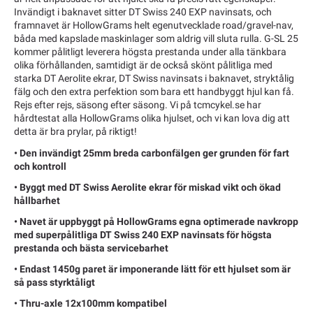
Invändigt i baknavet sitter DT Swiss 240 EXP navinsats, och
framnavet är HollowGrams helt egenutvecklade road/gravel-nav,
båda med kapslade maskinlager som aldrig vill sluta rulla. G-SL 25
kommer pålitligt leverera högsta prestanda under alla tänkbara
olika förhållanden, samtidigt är de också skönt pålitliga med
starka DT Aerolite ekrar, DT Swiss navinsats i baknavet, stryktålig
fälg och den extra perfektion som bara ett handbyggt hjul kan få.
Rejs efter rejs, säsong efter säsong. Vi på tcmcykel.se har
hårdtestat alla HollowGrams olika hjulset, och vi kan lova dig att
detta är bra prylar, på riktigt!
• Den invändigt 25mm breda carbonfälgen ger grunden för fart
och kontroll
• Byggt med DT Swiss Aerolite ekrar för miskad vikt och ökad
hållbarhet
• Navet är uppbyggt på HollowGrams egna optimerade navkropp
med superpålitliga DT Swiss 240 EXP navinsats för högsta
prestanda och bästa servicebarhet
• Endast 1450g paret är imponerande lätt för ett hjulset som är
så pass styrktåligt
• Thru-axle 12x100mm kompatibel