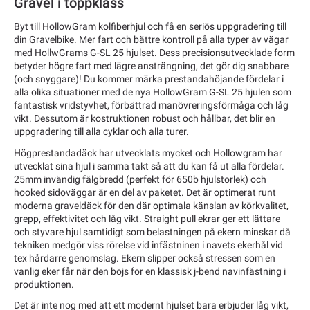
Gravel i toppklass
Byt till HollowGram kolfiberhjul och få en seriös uppgradering till
din Gravelbike. Mer fart och bättre kontroll på alla typer av vägar
med HollwGrams G-SL 25 hjulset. Dess precisionsutvecklade form
betyder högre fart med lägre ansträngning, det gör dig snabbare
(och snyggare)! Du kommer märka prestandahöjande fördelar i
alla olika situationer med de nya HollowGram G-SL 25 hjulen som
fantastisk vridstyvhet, förbättrad manövreringsförmåga och låg
vikt. Dessutom är kostruktionen robust och hållbar, det blir en
uppgradering till alla cyklar och alla turer.
Högprestandadäck har utvecklats mycket och Hollowgram har
utvecklat sina hjul i samma takt så att du kan få ut alla fördelar.
25mm invändig fälgbredd (perfekt för 650b hjulstorlek) och
hooked sidoväggar är en del av paketet. Det är optimerat runt
moderna graveldäck för den där optimala känslan av körkvalitet,
grepp, effektivitet och låg vikt. Straight pull ekrar ger ett lättare
och styvare hjul samtidigt som belastningen på ekern minskar då
tekniken medgör viss rörelse vid infästninen i navets ekerhål vid
tex hårdarre genomslag. Ekern slipper också stressen som en
vanlig eker får när den böjs för en klassisk j-bend navinfästning i
produktionen.
Det är inte nog med att ett modernt hjulset bara erbjuder låg vikt,