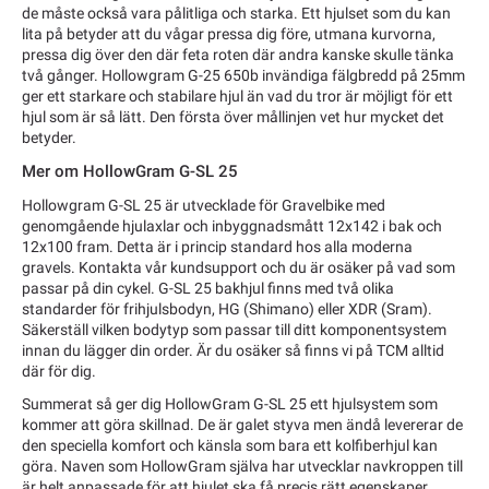
de måste också vara pålitliga och starka. Ett hjulset som du kan
lita på betyder att du vågar pressa dig före, utmana kurvorna,
pressa dig över den där feta roten där andra kanske skulle tänka
två gånger. Hollowgram G-25 650b invändiga fälgbredd på 25mm
ger ett starkare och stabilare hjul än vad du tror är möjligt för ett
hjul som är så lätt. Den första över mållinjen vet hur mycket det
betyder.
Mer om HollowGram G-SL 25
Hollowgram G-SL 25 är utvecklade för Gravelbike med
genomgående hjulaxlar och inbyggnadsmått 12x142 i bak och
12x100 fram. Detta är i princip standard hos alla moderna
gravels. Kontakta vår kundsupport och du är osäker på vad som
passar på din cykel. G-SL 25 bakhjul finns med två olika
standarder för frihjulsbodyn, HG (Shimano) eller XDR (Sram).
Säkerställ vilken bodytyp som passar till ditt komponentsystem
innan du lägger din order. Är du osäker så finns vi på TCM alltid
där för dig.
Summerat så ger dig HollowGram G-SL 25 ett hjulsystem som
kommer att göra skillnad. De är galet styva men ändå levererar de
den speciella komfort och känsla som bara ett kolfiberhjul kan
göra. Naven som HollowGram själva har utvecklar navkroppen till
är helt anpassade för att hjulet ska få precis rätt egenskaper.