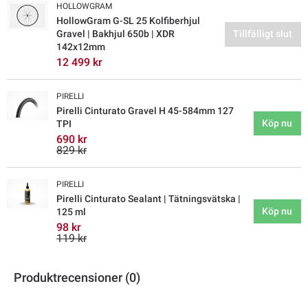
HOLLOWGRAM
HollowGram G-SL 25 Kolfiberhjul
Gravel | Bakhjul 650b | XDR
Tillfälligt slut
142x12mm
12 499 kr
PIRELLI
Pirelli Cinturato Gravel H 45-584mm 127
Köp nu
TPI
690 kr
829 kr
PIRELLI
Pirelli Cinturato Sealant | Tätningsvätska |
Köp nu
125 ml
98 kr
119 kr
Produktrecensioner (0)