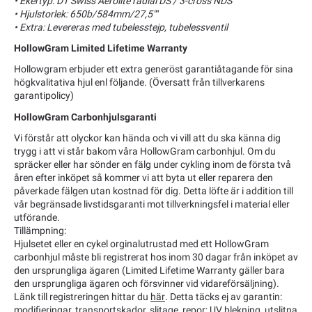
• Ekertyp: DT Swiss Aerolite radial DS / 3-cross NDS
• Hjulstorlek: 650b/584mm/27,5""
• Extra: Levereras med tubelesstejp, tubelessventil
HollowGram Limited Lifetime Warranty
Hollowgram erbjuder ett extra generöst garantiåtagande för sina
högkvalitativa hjul enl följande. (Översatt från tillverkarens
garantipolicy)
HollowGram Carbonhjulsgaranti
Vi förstår att olyckor kan hända och vi vill att du ska känna dig
trygg i att vi står bakom våra HollowGram carbonhjul. Om du
spräcker eller har sönder en fälg under cykling inom de första två
åren efter inköpet så kommer vi att byta ut eller reparera den
påverkade fälgen utan kostnad för dig. Detta löfte är i addition till
vår begränsade livstidsgaranti mot tillverkningsfel i material eller
utförande.
Tillämpning:
Hjulsetet eller en cykel orginalutrustad med ett HollowGram
carbonhjul måste bli registrerat hos inom 30 dagar från inköpet av
den ursprungliga ägaren (Limited Lifetime Warranty gäller bara
den ursprungliga ägaren och försvinner vid vidareförsäljning).
Länk till registreringen hittar du
här
. Detta täcks ej av garantin:
modifieringar, transportskador, slitage, repor; UV blekning, utslitna