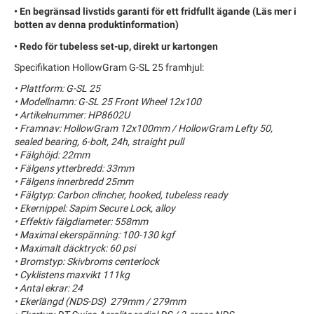
• En begränsad livstids garanti för ett fridfullt ägande (Läs mer i
botten av denna produktinformation)
• Redo för tubeless set-up, direkt ur kartongen
Specifikation HollowGram G-SL 25 framhjul:
• Plattform: G-SL 25
• Modellnamn: G-SL 25 Front Wheel 12x100
• Artikelnummer: HP8602U
• Framnav: HollowGram 12x100mm / HollowGram Lefty 50,
sealed bearing, 6-bolt, 24h, straight pull
• Fälghöjd: 22mm
• Fälgens ytterbredd: 33mm
• Fälgens innerbredd 25mm
• Fälgtyp: Carbon clincher, hooked, tubeless ready
• Ekernippel: Sapim Secure Lock, alloy
• Effektiv fälgdiameter: 558mm
• Maximal ekerspänning: 100-130 kgf
• Maximalt däcktryck: 60 psi
• Bromstyp: Skivbroms centerlock
• Cyklistens maxvikt 111kg
• Antal ekrar: 24
• Ekerlängd (NDS-DS) 279mm / 279mm