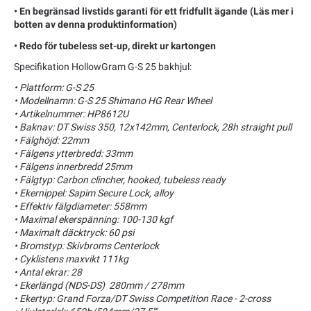
• En begränsad livstids garanti för ett fridfullt ägande (Läs mer i
botten av denna produktinformation)
• Redo för tubeless set-up, direkt ur kartongen
Specifikation HollowGram G-S 25 bakhjul:
• Plattform: G-S 25
• Modellnamn: G-S 25 Shimano HG Rear Wheel
• Artikelnummer: HP8612U
• Baknav: DT Swiss 350, 12x142mm, Centerlock, 28h straight pull
• Fälghöjd: 22mm
• Fälgens ytterbredd: 33mm
• Fälgens innerbredd 25mm
• Fälgtyp: Carbon clincher, hooked, tubeless ready
• Ekernippel: Sapim Secure Lock, alloy
• Effektiv fälgdiameter: 558mm
• Maximal ekerspänning: 100-130 kgf
• Maximalt däcktryck: 60 psi
• Bromstyp: Skivbroms Centerlock
• Cyklistens maxvikt 111kg
• Antal ekrar: 28
• Ekerlängd (NDS-DS) 280mm / 278mm
• Ekertyp: Grand Forza/DT Swiss Competition Race - 2-cross