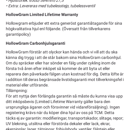
• Hjulstorlek: 650b/584mm/27,5""
• Extra: Levereras med tubelesstejp, tubelessventil
HollowGram Limited Lifetime Warranty
Hollowgram erbjuder ett extra generöst garantiåtagande för sina
högkvalitativa hjul enl följande. (Översatt från tillverkarens
garantipolicy)
HollowGram Carbonhjulsgaranti
HollowGram förstår att olyckor kan hända och vi vill att du ska
känna dig trygg i att de står bakom sina HollowGram carbonhjul.
Om du spräcker eller har sönder en fälg under cykling inom de
första två åren efter inköpet så kommer de att byta ut eller
reparera den påverkade fälgen utan kostnad för dig. Detta löfte är
i addition till deras begränsade livstidsgaranti mot tillverkningsfel i
material eller utförande.
Tillämpning:
För att nyttja den förlängda garantin så måste du kunna visa upp
ditt inköpsbevis (Limited Lifetime Warranty gäller bara den
ursprungliga ägaren och försvinner vid vidareförsäljning). Ingen
registering krävs när du köper dina hjul av oss på TCM. Detta
täcks ej av garantin: modifieringar, transportskador, slitage, repor;
UV blekning, utslitna eller förstörda dekaler eller lack, ekrar,
ekernipplar, lager, tätningar, frihjulsbody, ventiler, fälgtejp eller