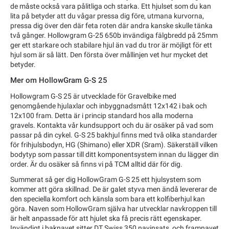
de måste också vara pålitliga och starka. Ett hjulset som du kan
lita på betyder att du vågar pressa dig före, utmana kurvorna,
pressa dig över den där feta roten där andra kanske skulle tänka
två gånger. Hollowgram G-25 650b invändiga fälgbredd på 25mm
ger ett starkare och stabilare hjul än vad du tror är möjligt för ett
hjul som är så lätt. Den första över mållinjen vet hur mycket det
betyder.
Mer om HollowGram G-S 25
Hollowgram G-S 25 är utvecklade för Gravelbike med
genomgående hjulaxlar och inbyggnadsmått 12x142 i bak och
12x100 fram. Detta är i princip standard hos alla moderna
gravels. Kontakta vår kundsupport och du är osäker på vad som
passar på din cykel. G-S 25 bakhjul finns med två olika standarder
för frihjulsbodyn, HG (Shimano) eller XDR (Sram). Säkerställ vilken
bodytyp som passar till ditt komponentsystem innan du lägger din
order. Är du osäker så finns vi på TCM alltid där för dig.
Summerat så ger dig HollowGram G-S 25 ett hjulsystem som
kommer att göra skillnad. De är galet styva men ändå levererar de
den speciella komfort och känsla som bara ett kolfiberhjul kan
göra. Naven som HollowGram själva har utvecklar navkroppen till
är helt anpassade för att hjulet ska få precis rätt egenskaper.
Invändigt i baknavet sitter DT Swiss 350 navinsats, och framnavet