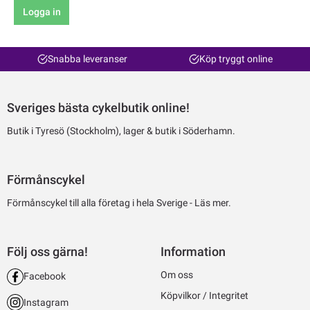
Logga in
Snabba leveranser
Köp tryggt online
Sveriges bästa cykelbutik online!
Butik i Tyresö (Stockholm), lager & butik i Söderhamn.
Förmånscykel
Förmånscykel till alla företag i hela Sverige -
Läs mer.
Följ oss gärna!
Information
Om oss
Facebook
Köpvilkor / Integritet
Instagram