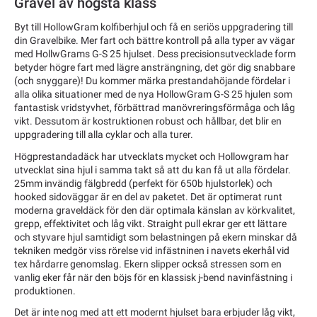
Gravel av högsta klass
Byt till HollowGram kolfiberhjul och få en seriös uppgradering till
din Gravelbike. Mer fart och bättre kontroll på alla typer av vägar
med HollwGrams G-S 25 hjulset. Dess precisionsutvecklade form
betyder högre fart med lägre ansträngning, det gör dig snabbare
(och snyggare)! Du kommer märka prestandahöjande fördelar i
alla olika situationer med de nya HollowGram G-S 25 hjulen som
fantastisk vridstyvhet, förbättrad manövreringsförmåga och låg
vikt. Dessutom är kostruktionen robust och hållbar, det blir en
uppgradering till alla cyklar och alla turer.
Högprestandadäck har utvecklats mycket och Hollowgram har
utvecklat sina hjul i samma takt så att du kan få ut alla fördelar.
25mm invändig fälgbredd (perfekt för 650b hjulstorlek) och
hooked sidoväggar är en del av paketet. Det är optimerat runt
moderna graveldäck för den där optimala känslan av körkvalitet,
grepp, effektivitet och låg vikt. Straight pull ekrar ger ett lättare
och styvare hjul samtidigt som belastningen på ekern minskar då
tekniken medgör viss rörelse vid infästninen i navets ekerhål vid
tex hårdarre genomslag. Ekern slipper också stressen som en
vanlig eker får när den böjs för en klassisk j-bend navinfästning i
produktionen.
Det är inte nog med att ett modernt hjulset bara erbjuder låg vikt,