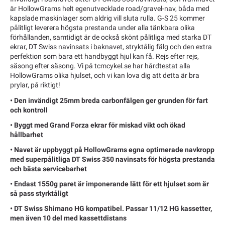
är HollowGrams helt egenutvecklade road/gravel-nav, båda med
kapslade maskinlager som aldrig vill sluta rulla. G-S 25 kommer
pålitligt leverera högsta prestanda under alla tänkbara olika
förhållanden, samtidigt är de också skönt pålitliga med starka DT
ekrar, DT Swiss navinsats i baknavet, stryktålig fälg och den extra
perfektion som bara ett handbyggt hjul kan få. Rejs efter rejs,
säsong efter säsong. Vi på tcmcykel.se har hårdtestat alla
HollowGrams olika hjulset, och vi kan lova dig att detta är bra
prylar, på riktigt!
• Den invändigt 25mm breda carbonfälgen ger grunden för fart
och kontroll
• Byggt med Grand Forza ekrar för miskad vikt och ökad
hållbarhet
• Navet är uppbyggt på HollowGrams egna optimerade navkropp
med superpålitliga DT Swiss 350 navinsats för högsta prestanda
och bästa servicebarhet
• Endast 1550g paret är imponerande lätt för ett hjulset som är
så pass styrktåligt
• DT Swiss Shimano HG kompatibel. Passar 11/12 HG kassetter,
men även 10 del med kassettdistans