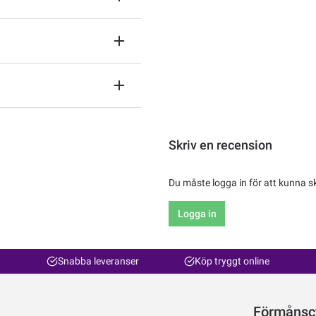
Skriv en recension
Du måste logga in för att kunna s
Logga in
Snabba leveranser
Köp tryggt online
Förmånsc