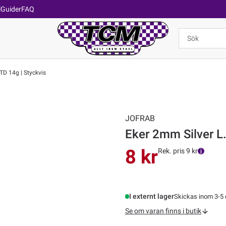
l
Guider
FAQ
D 14g | Styckvis
JOFRAB
Eker 2mm Silver L
8 kr
Rek. pris 9 kr
I externt lager
Skickas inom 3-5
Se om varan finns i butik