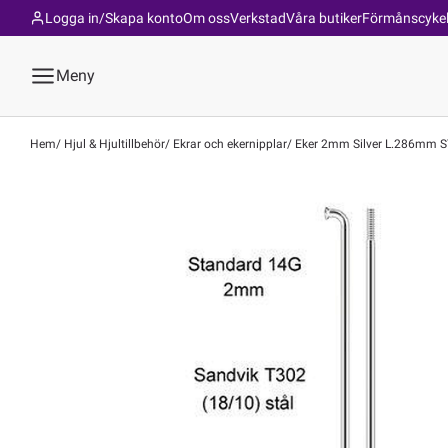
Logga in/Skapa konto
Om oss
Verkstad
Våra butiker
Förmånscyke
Meny
Hem
Hjul & Hjultillbehör
Ekrar och ekernipplar
Eker 2mm Silver L.286mm ST