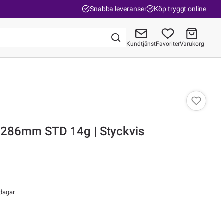
Snabba leveranser
Köp tryggt online
Kundtjänst
Favoriter
Varukorg
Gå till kassan
.286mm STD 14g | Styckvis
 dagar