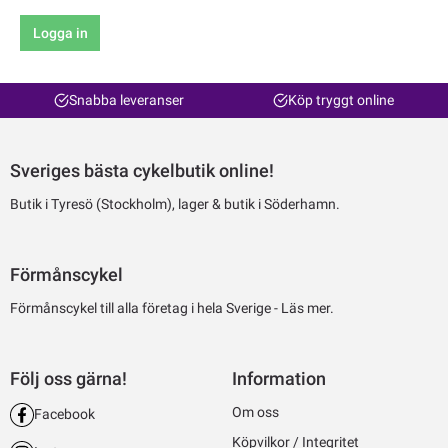
Logga in
Snabba leveranser
Köp tryggt online
Sveriges bästa cykelbutik online!
Butik i Tyresö (Stockholm), lager & butik i Söderhamn.
Förmånscykel
Förmånscykel till alla företag i hela Sverige -
Läs mer.
Följ oss gärna!
Information
Om oss
Facebook
Köpvilkor / Integritet