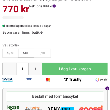
770 kr
Rek. pris 899 kr
I externt lager
Skickas inom 4-8 dagar
Se om varan finns i butik
Välj storlek
Bevaka
Bevaka
S/M
M/L
L/XL
Lägg i varukorgen
Beställ med förmånscykel