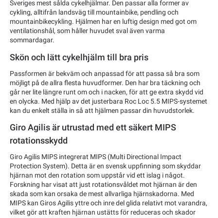
Sveriges mest sålda cykelhjälmar. Den passar alla former av
cykling, alltifrån landsväg till mountainbike, pendling och
mountainbikecykling. Hjälmen har en luftig design med got om
ventilationshål, som håller huvudet sval även varma
sommardagar.
Skön och lätt cykelhjälm till bra pris
Passformen är bekväm och anpassad för att passa så bra som
möjligt på de allra flesta huvudformer. Den har bra täckning och
går ner lite längre runt om och i nacken, för att ge extra skydd vid
en olycka. Med hjälp av det
justerbara Roc Loc 5.5 MIPS-systemet
kan du enkelt ställa in så att hjälmen passar din huvudstorlek.
Giro Agilis är utrustad med ett säkert MIPS
rotationsskydd
Giro Agilis MIPS integrerat MIPS (Multi Directional Impact
Protection System). Detta är en svensk uppfinning som skyddar
hjärnan mot den rotation som uppstår vid ett islag i något.
Forskning har visat att just rotationsvåldet mot hjärnan är den
skada som kan orsaka de mest allvarliga hjärnskadorna. Med
MIPS kan Giros Agilis yttre och inre del glida relativt mot varandra,
vilket gör att kraften hjärnan ustätts för reduceras och skador