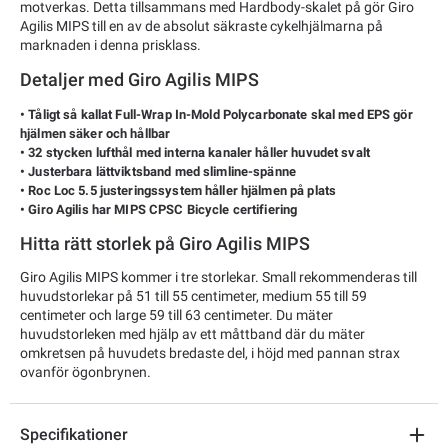
motverkas. Detta tillsammans med Hardbody-skalet på gör Giro
Agilis MIPS till en av de absolut säkraste cykelhjälmarna på
marknaden i denna prisklass.
Detaljer med Giro Agilis MIPS
• Tåligt så kallat Full-Wrap In-Mold Polycarbonate skal med EPS gör
hjälmen säker och hållbar
• 32 stycken lufthål med interna kanaler håller huvudet svalt
• Justerbara lättviktsband med slimline-spänne
• Roc Loc 5.5 justeringssystem håller hjälmen på plats
• Giro Agilis har MIPS CPSC Bicycle certifiering
Hitta rätt storlek på Giro Agilis MIPS
Giro Agilis MIPS kommer i tre storlekar. Small rekommenderas till
huvudstorlekar på 51 till 55 centimeter, medium 55 till 59
centimeter och large 59 till 63 centimeter. Du mäter
huvudstorleken med hjälp av ett måttband där du mäter
omkretsen på huvudets bredaste del, i höjd med pannan strax
ovanför ögonbrynen.
Specifikationer