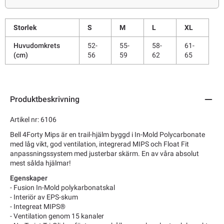
Storlek
S
M
L
XL
Huvudomkrets
52-
55-
58-
61-
(cm)
56
59
62
65
Produktbeskrivning
Artikel nr: 6106
Bell 4Forty Mips är en trail-hjälm byggd i In-Mold Polycarbonate
med låg vikt, god ventilation, integrerad MIPS och Float Fit
anpassningssystem med justerbar skärm. En av våra absolut
mest sålda hjälmar!
Egenskaper
-
Fusion In-Mold polykarbonatskal
- Interiör av EPS-skum
- Integreat MIPS®
- Ventilation genom 15 kanaler