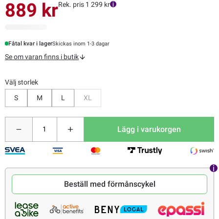
889 kr
Rek. pris 1 299 kr
Fåtal kvar i lager
Skickas inom 1-3 dagar
Se om varan finns i butik
Välj storlek
Bevaka
S
M
L
XL
Lägg i varukorgen
Beställ med förmånscykel