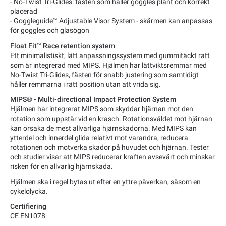
- No-Twist Tri-Glides: fästen som håller goggles plant och korrekt
placerad
- Goggleguide™ Adjustable Visor System - skärmen kan anpassas
för goggles och glasögon
Float Fit™ Race retention system
Ett minimalistiskt, lätt anpassningssystem med gummitäckt ratt
som är integrerad med MIPS. Hjälmen har lättviktsremmar med
No-Twist Tri-Glides, fästen för snabb justering som samtidigt
håller remmarna i rätt position utan att vrida sig.
MIPS® - Multi-directional Impact Protection System
Hjälmen har integrerat MIPS som skyddar hjärnan mot den
rotation som uppstår vid en krasch. Rotationsvåldet mot hjärnan
kan orsaka de mest allvarliga hjärnskadorna. Med MIPS kan
ytterdel och innerdel glida relativt mot varandra, reducera
rotationen och motverka skador på huvudet och hjärnan. Tester
och studier visar att MIPS reducerar kraften avsevärt och minskar
risken för en allvarlig hjärnskada.
Hjälmen ska i regel bytas ut efter en yttre påverkan, såsom en
cykelolycka.
Certifiering
CE EN1078