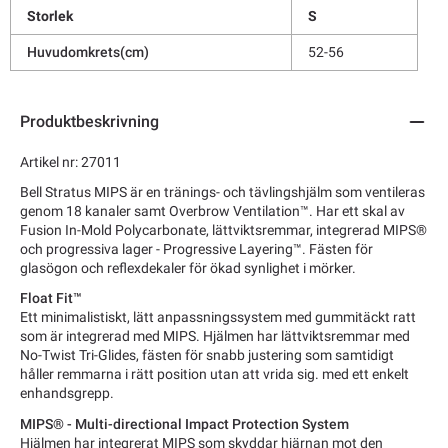
Storlek
S
Huvudomkrets(cm)
52-56
Produktbeskrivning
Artikel nr: 27011
Bell Stratus MIPS är en tränings- och tävlingshjälm som ventileras
genom 18 kanaler samt Overbrow Ventilation™. Har ett skal av
Fusion In-Mold Polycarbonate, lättviktsremmar, integrerad MIPS®
och progressiva lager - Progressive Layering™. Fästen för
glasögon och reflexdekaler för ökad synlighet i mörker.
Float Fit™
Ett minimalistiskt, lätt anpassningssystem med gummitäckt ratt
som är integrerad med MIPS. Hjälmen har lättviktsremmar med
No-Twist Tri-Glides, fästen för snabb justering som samtidigt
håller remmarna i rätt position utan att vrida sig. med ett enkelt
enhandsgrepp.
MIPS® - Multi-directional Impact Protection System
Hjälmen har integrerat MIPS som skyddar hjärnan mot den