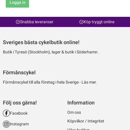
Logga in
Snabba leveranser
Köp tryggt online
Sveriges bästa cykelbutik online!
Butik i Tyresö (Stockholm), lager & butik i Söderhamn.
Förmånscykel
Förmånscykel till alla företag i hela Sverige -
Läs mer.
Följ oss gärna!
Information
Om oss
Facebook
Köpvilkor / Integritet
Instagram
Våra butiker