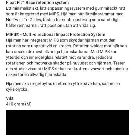
Float Fit™ Race retention system
Ett minimalistiskt, lätt anpassningssystem med gummitäckt ratt
som är integrerad med MIPS. Hjälmen har lättviktsremmar med
No-Twist Tri-Glides, fästen för snabb justering som samtidigt
håller remmarna i rätt position utan att vrida sig.
MIPS® - Multi-directional Impact Protection System
Hjälmen har integrerat MIPS som skyddar hjärnan mot den
rotation som uppstår vid en krasch. Rotationsvåldet mot hjärnan
kan orsaka de mest allvarliga hjärnskadorna. Med MIPS kan
ytterdel och innerdel glida relativt mot varandra, reducera
rotationen och motverka skador på huvudet och hjärnan. Tester
och studier visar att MIPS reducerar kraften avsevärt och minskar
risken för en allvarlig hjärnskada.
Hjälmen ska i regel bytas ut efter en yttre påverkan, såsom en
cykelolycka.
Vikt
410 gram (M)