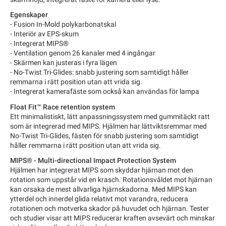
Egenskaper
-
Fusion In-Mold polykarbonatskal
- Interiör av EPS-skum
- Integrerat MIPS®
- Ventilation genom 26 kanaler med 4 ingångar
- Skärmen kan justeras i fyra lägen
- No-Twist Tri-Glides: snabb justering som samtidigt håller
remmarna i rätt position utan att vrida sig.
- Integrerat kamerafäste som också kan användas för lampa
Float Fit™ Race retention system
Ett minimalistiskt, lätt anpassningssystem med gummitäckt ratt
som är integrerad med MIPS. Hjälmen har lättviktsremmar med
No-Twist Tri-Glides, fästen för snabb justering som samtidigt
håller remmarna i rätt position utan att vrida sig.
MIPS® - Multi-directional Impact Protection System
Hjälmen har integrerat MIPS som skyddar hjärnan mot den
rotation som uppstår vid en krasch. Rotationsvåldet mot hjärnan
kan orsaka de mest allvarliga hjärnskadorna. Med MIPS kan
ytterdel och innerdel glida relativt mot varandra, reducera
rotationen och motverka skador på huvudet och hjärnan. Tester
och studier visar att MIPS reducerar kraften avsevärt och minskar