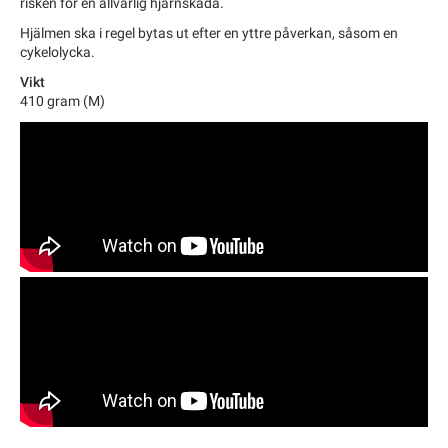
risken för en allvarlig hjärnskada.
Hjälmen ska i regel bytas ut efter en yttre påverkan, såsom en
cykelolycka.
Vikt
410 gram (M)