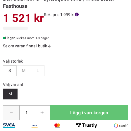
Fasthouse
1 521 kr
Rek. pris 1 999 kr
I lager
Skickas inom 1-3 dagar
Se om varan finns i butik
Välj storlek
Bevaka
Bevaka
S
M
L
Välj variant
M
Lägg i varukorgen