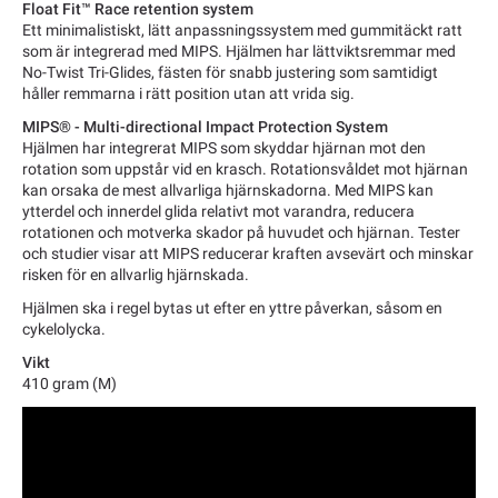
Float Fit™ Race retention system
Ett minimalistiskt, lätt anpassningssystem med gummitäckt ratt
som är integrerad med MIPS. Hjälmen har lättviktsremmar med
No-Twist Tri-Glides, fästen för snabb justering som samtidigt
håller remmarna i rätt position utan att vrida sig.
MIPS® - Multi-directional Impact Protection System
Hjälmen har integrerat MIPS som skyddar hjärnan mot den
rotation som uppstår vid en krasch. Rotationsvåldet mot hjärnan
kan orsaka de mest allvarliga hjärnskadorna. Med MIPS kan
ytterdel och innerdel glida relativt mot varandra, reducera
rotationen och motverka skador på huvudet och hjärnan. Tester
och studier visar att MIPS reducerar kraften avsevärt och minskar
risken för en allvarlig hjärnskada.
Hjälmen ska i regel bytas ut efter en yttre påverkan, såsom en
cykelolycka.
Vikt
410 gram (M)