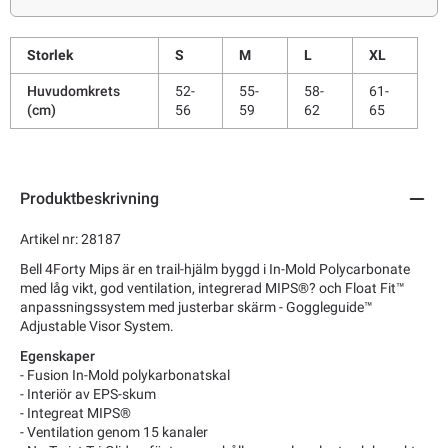
Storlek
S
M
L
XL
Huvudomkrets
52-
55-
58-
61-
(cm)
56
59
62
65
Produktbeskrivning
Artikel nr: 28187
Bell 4Forty Mips är en trail-hjälm byggd i In-Mold Polycarbonate
med låg vikt, god ventilation, integrerad MIPS
®?
och Float Fit™
anpassningssystem med justerbar skärm - Goggleguide™
Adjustable Visor System.
Egenskaper
-
Fusion In-Mold polykarbonatskal
- Interiör av EPS-skum
- Integreat MIPS®
- Ventilation genom 15 kanaler