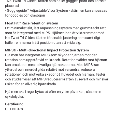
- No-Twist Tri-Glides: fästen som håller goggles plant och korrekt
placerad
- Goggleguide™ Adjustable Visor System - skärmen kan anpassas
för goggles och glasögon
Float Fit™ Race retention system
Ett minimalistiskt, lätt anpassningssystem med gummitäckt ratt
som är integrerad med MIPS. Hjälmen har lättviktsremmar med
No-Twist Tri-Glides, fästen för snabb justering som samtidigt
håller remmarna i rätt position utan att vrida sig.
MIPS® - Multi-directional Impact Protection System
Hjälmen har integrerat MIPS som skyddar hjärnan mot den
rotation som uppstår vid en krasch. Rotationsvåldet mot hjärnan
kan orsaka de mest allvarliga hjärnskadorna. Med MIPS kan
ytterdel och innerdel glida relativt mot varandra, reducera
rotationen och motverka skador på huvudet och hjärnan. Tester
och studier visar att MIPS reducerar kraften avsevärt och minskar
risken för en allvarlig hjärnskada.
Hjälmen ska i regel bytas ut efter en yttre påverkan, såsom en
cykelolycka.
Certifiering
CE EN1078