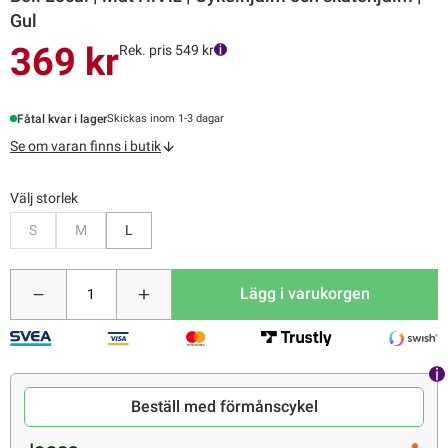
Gul
369 kr
Rek. pris 549 kr
Fåtal kvar i lager
Skickas inom 1-3 dagar
Se om varan finns i butik
Välj storlek
Bevaka
Bevaka
S
M
L
Lägg i varukorgen
Beställ med förmånscykel