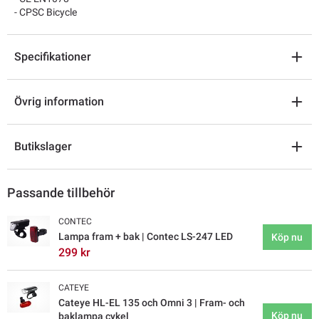
- CPSC Bicycle
Specifikationer
Övrig information
Butikslager
Passande tillbehör
CONTEC
Lampa fram + bak | Contec LS-247 LED
Köp nu
299 kr
CATEYE
Cateye HL-EL 135 och Omni 3 | Fram- och
Köp nu
baklampa cykel