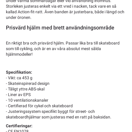
under varma sommardagar eller vid användning inomhus.
Storleken justeras enkelt via ett vred i nacken, tack vare en så
kallad Action-fit-ratt. Även banden är justerbara, både i längd och
under öronen.
Prisvärd hjälm med brett användningsområde
En riktigt bra och prisvärd hjälm. Passar lika bra till skateboard
som till cykling, och är en av våra absolut mest sålda
hjälmmodeller!
Specifikation:
- Vikt: ca 453 g
- Skateinspirerad design
- Tåligt yttre ABS-skal
- Liner av EPS
- 10 ventilationskanaler
- Certifierad för cykel och skateboard
- Justeringssystem specifikt byggt för street- och
skateboardhjälmar som justeras med en ratt på baksidan.
Certifieringar:
- CE EN1078