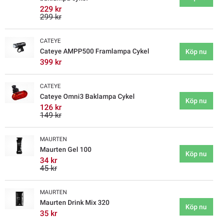
229 kr
299 kr
CATEYE
Cateye AMPP500 Framlampa Cykel
Köp nu
399 kr
CATEYE
Cateye Omni3 Baklampa Cykel
Köp nu
126 kr
149 kr
MAURTEN
Maurten Gel 100
Köp nu
34 kr
45 kr
MAURTEN
Maurten Drink Mix 320
Köp nu
35 kr