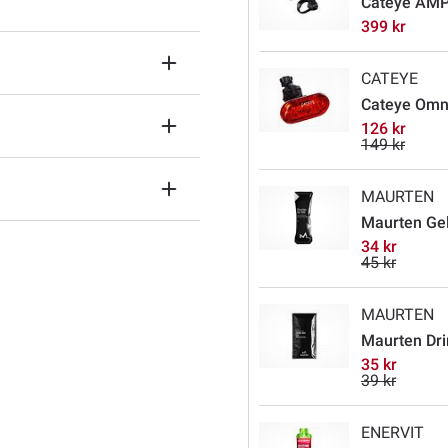
Cateye AMP
399 kr
CATEYE
Cateye Omn
126 kr
149 kr
MAURTEN
Maurten Ge
34 kr
45 kr
MAURTEN
Maurten Dri
35 kr
39 kr
ENERVIT