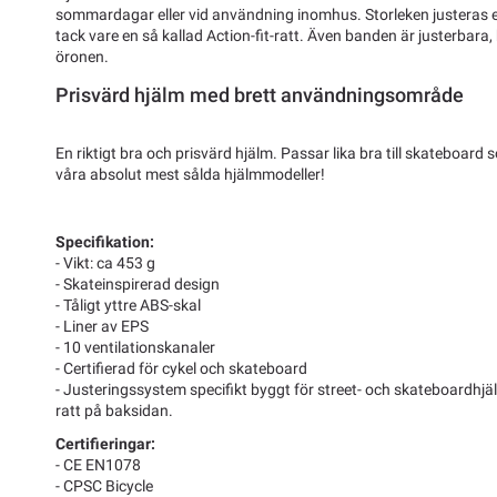
sommardagar eller vid användning inomhus. Storleken justeras enk
tack vare en så kallad Action-fit-ratt. Även banden är justerbara
öronen.
Prisvärd hjälm med brett användningsområde
En riktigt bra och prisvärd hjälm. Passar lika bra till skateboard s
våra absolut mest sålda hjälmmodeller!
Specifikation:
- Vikt: ca 453 g
- Skateinspirerad design
- Tåligt yttre ABS-skal
- Liner av EPS
- 10 ventilationskanaler
- Certifierad för cykel och skateboard
- Justeringssystem specifikt byggt för street- och skateboardhj
ratt på baksidan.
Certifieringar:
- CE EN1078
- CPSC Bicycle