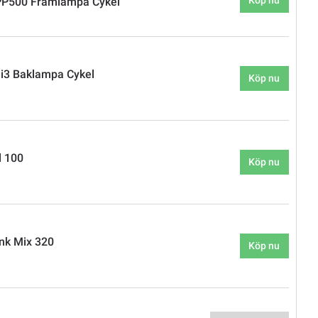
P500 Framlampa Cykel
i3 Baklampa Cykel
Köp nu
l 100
Köp nu
nk Mix 320
Köp nu