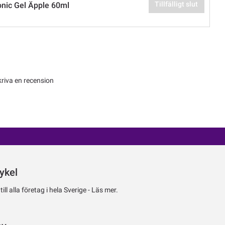
Tillfälligt slut
tonic Gel Äpple 60ml
kriva en recension
ykel
ll alla företag i hela Sverige -
Läs mer.