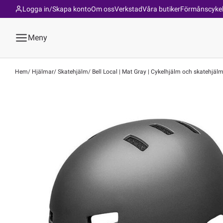
Logga in/Skapa konto
Om oss
Verkstad
Våra butiker
Förmånscyke
Meny
Hem
Hjälmar
Skatehjälm
Bell Local | Mat Gray | Cykelhjälm och skatehjälm