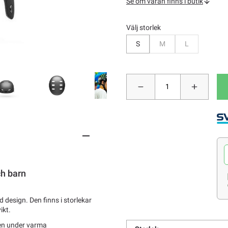
Se om varan finns i butik
Välj storlek
Bevaka
Bevaka
S
M
L
ch barn
d design. Den finns i storlekar
ikt.
ven under varma