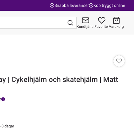
Snabba leveranser
Köp tryggt online
Kundtjänst
Favoriter
Varukorg
Gå till kassan
ray | Cykelhjälm och skatehjälm | Matt
r
-3 dagar