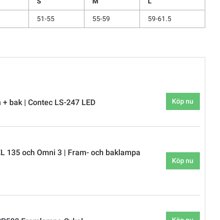
S
M
L
51-55
55-59
59-61.5
Köp nu
+ bak | Contec LS-247 LED
L 135 och Omni 3 | Fram- och baklampa
Köp nu
Köp nu