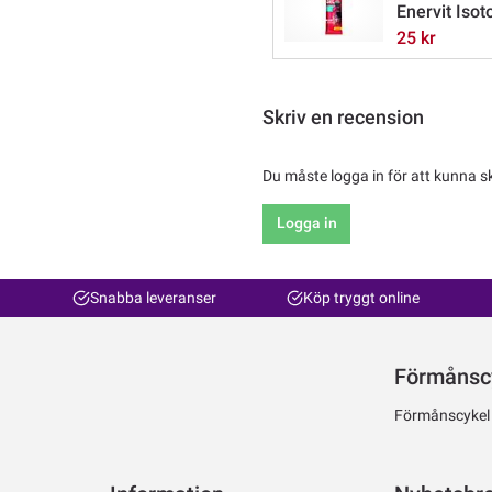
Enervit Iso
25 kr
Skriv en recension
Du måste logga in för att kunna s
Logga in
Snabba leveranser
Köp tryggt online
Förmånsc
Förmånscykel ti