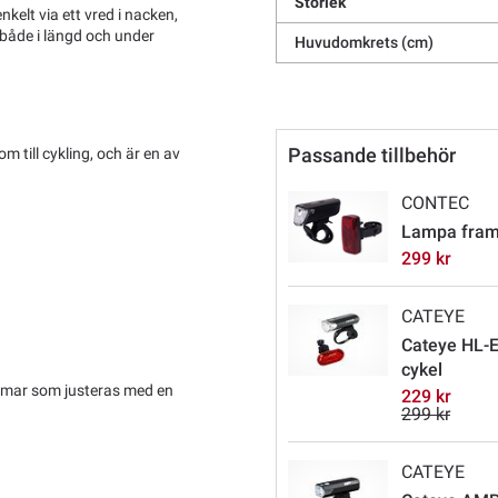
Storlek
elt via ett vred i nacken,
, både i längd och under
Huvudomkrets (cm)
Passande tillbehör
om till cykling, och är en av
CONTEC
Lampa fram 
299 kr
CATEYE
Cateye HL-E
cykel
älmar som justeras med en
229 kr
299 kr
CATEYE