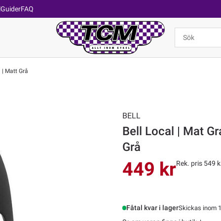
l
Guider
FAQ
 | Matt Grå
BELL
Bell Local | Mat G
Grå
449 kr
Rek. pris 549 k
Fåtal kvar i lager
Skickas inom 1