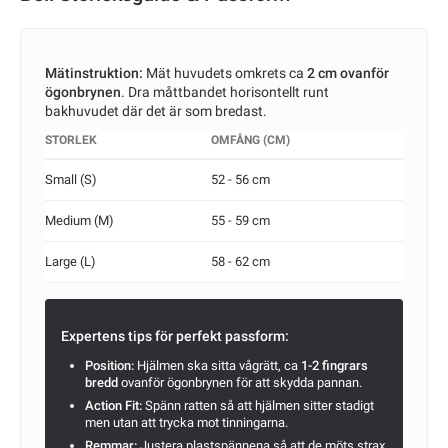
Mätinstruktion:
Mät huvudets omkrets ca
2 cm ovanför
ögonbrynen
. Dra måttbandet horisontellt runt
bakhuvudet där det är som bredast.
STORLEK
OMFÅNG (CM)
Small (S)
52 - 56 cm
Medium (M)
55 - 59 cm
Large (L)
58 - 62 cm
Expertens tips för perfekt passform:
Position:
Hjälmen ska sitta vågrätt, ca
1-2 fingrars
bredd
ovanför ögonbrynen för att skydda pannan.
Action Fit:
Spänn ratten så att hjälmen sitter stadigt
men utan att trycka mot tinningarna.
Remmar:
Justera plastspännena så att de möts strax