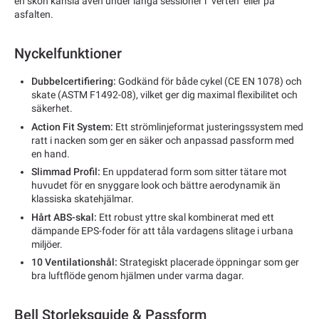
en skön känsla även under långa sessioner i "verten" eller på
asfalten.
Nyckelfunktioner
Dubbelcertifiering:
Godkänd för både cykel (CE EN 1078) och
skate (ASTM F1492-08), vilket ger dig maximal flexibilitet och
säkerhet.
Action Fit System:
Ett strömlinjeformat justeringssystem med
ratt i nacken som ger en säker och anpassad passform med
en hand.
Slimmad Profil:
En uppdaterad form som sitter tätare mot
huvudet för en snyggare look och bättre aerodynamik än
klassiska skatehjälmar.
Hårt ABS-skal:
Ett robust yttre skal kombinerat med ett
dämpande EPS-foder för att tåla vardagens slitage i urbana
miljöer.
10 Ventilationshål:
Strategiskt placerade öppningar som ger
bra luftflöde genom hjälmen under varma dagar.
Bell Storleksguide & Passform