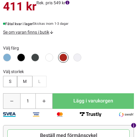
411 kr
Rek. pris 549 kr
Fåtal kvar i lager
Skickas inom 1-3 dagar
Se om varan finns i butik
Välj färg
Välj storlek
Bevaka
S
M
L
Lägg i varukorgen
Beställ med förmånscykel