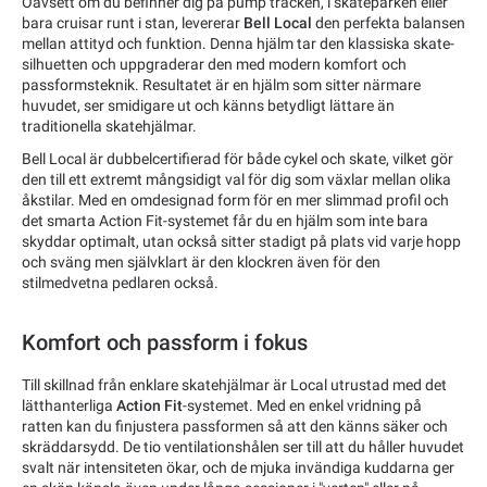
Oavsett om du befinner dig på pump tracken, i skateparken eller
bara cruisar runt i stan, levererar
Bell Local
den perfekta balansen
mellan attityd och funktion. Denna hjälm tar den klassiska skate-
silhuetten och uppgraderar den med modern komfort och
passformsteknik. Resultatet är en hjälm som sitter närmare
huvudet, ser smidigare ut och känns betydligt lättare än
traditionella skatehjälmar.
Bell Local är dubbelcertifierad för både cykel och skate, vilket gör
den till ett extremt mångsidigt val för dig som växlar mellan olika
åkstilar. Med en omdesignad form för en mer slimmad profil och
det smarta Action Fit-systemet får du en hjälm som inte bara
skyddar optimalt, utan också sitter stadigt på plats vid varje hopp
och sväng men självklart är den klockren även för den
stilmedvetna pedlaren också.
Komfort och passform i fokus
Till skillnad från enklare skatehjälmar är Local utrustad med det
lätthanterliga
Action Fit
-systemet. Med en enkel vridning på
ratten kan du finjustera passformen så att den känns säker och
skräddarsydd. De tio ventilationshålen ser till att du håller huvudet
svalt när intensiteten ökar, och de mjuka invändiga kuddarna ger