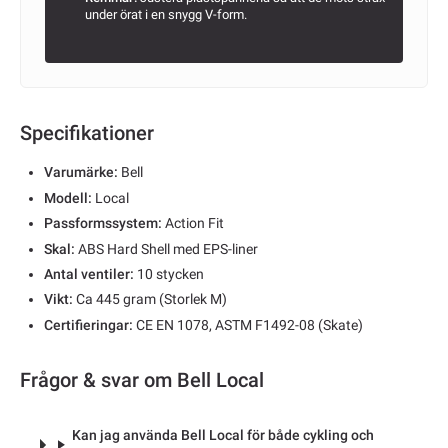
under örat i en snygg V-form.
Specifikationer
Varumärke:
Bell
Modell:
Local
Passformssystem:
Action Fit
Skal:
ABS Hard Shell med EPS-liner
Antal ventiler:
10 stycken
Vikt:
Ca 445 gram (Storlek M)
Certifieringar:
CE EN 1078, ASTM F1492-08 (Skate)
Frågor & svar om Bell Local
Kan jag använda Bell Local för både cykling och