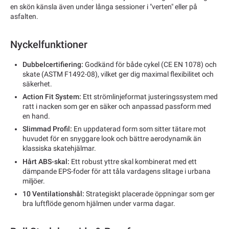
en skön känsla även under långa sessioner i "verten" eller på
asfalten.
Nyckelfunktioner
Dubbelcertifiering:
Godkänd för både cykel (CE EN 1078) och
skate (ASTM F1492-08), vilket ger dig maximal flexibilitet och
säkerhet.
Action Fit System:
Ett strömlinjeformat justeringssystem med
ratt i nacken som ger en säker och anpassad passform med
en hand.
Slimmad Profil:
En uppdaterad form som sitter tätare mot
huvudet för en snyggare look och bättre aerodynamik än
klassiska skatehjälmar.
Hårt ABS-skal:
Ett robust yttre skal kombinerat med ett
dämpande EPS-foder för att tåla vardagens slitage i urbana
miljöer.
10 Ventilationshål:
Strategiskt placerade öppningar som ger
bra luftflöde genom hjälmen under varma dagar.