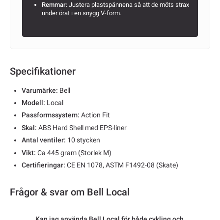
Remmar:
Justera plastspännena så att de möts strax
under örat i en snygg V-form.
Specifikationer
Varumärke:
Bell
Modell:
Local
Passformssystem:
Action Fit
Skal:
ABS Hard Shell med EPS-liner
Antal ventiler:
10 stycken
Vikt:
Ca 445 gram (Storlek M)
Certifieringar:
CE EN 1078, ASTM F1492-08 (Skate)
Frågor & svar om Bell Local
Kan jag använda Bell Local för både cykling och