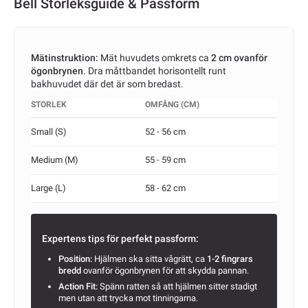
Bell Storleksguide & Passform
Mätinstruktion:
Mät huvudets omkrets ca
2 cm ovanför
ögonbrynen
. Dra måttbandet horisontellt runt
bakhuvudet där det är som bredast.
STORLEK
OMFÅNG (CM)
Small (S)
52 - 56 cm
Medium (M)
55 - 59 cm
Large (L)
58 - 62 cm
Expertens tips för perfekt passform:
Position:
Hjälmen ska sitta vågrätt, ca
1-2 fingrars
bredd
ovanför ögonbrynen för att skydda pannan.
Action Fit:
Spänn ratten så att hjälmen sitter stadigt
men utan att trycka mot tinningarna.