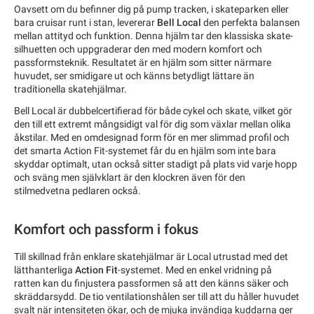
Oavsett om du befinner dig på pump tracken, i skateparken eller
bara cruisar runt i stan, levererar
Bell Local
den perfekta balansen
mellan attityd och funktion. Denna hjälm tar den klassiska skate-
silhuetten och uppgraderar den med modern komfort och
passformsteknik. Resultatet är en hjälm som sitter närmare
huvudet, ser smidigare ut och känns betydligt lättare än
traditionella skatehjälmar.
Bell Local är dubbelcertifierad för både cykel och skate, vilket gör
den till ett extremt mångsidigt val för dig som växlar mellan olika
åkstilar. Med en omdesignad form för en mer slimmad profil och
det smarta Action Fit-systemet får du en hjälm som inte bara
skyddar optimalt, utan också sitter stadigt på plats vid varje hopp
och sväng men självklart är den klockren även för den
stilmedvetna pedlaren också.
Komfort och passform i fokus
Till skillnad från enklare skatehjälmar är Local utrustad med det
lätthanterliga
Action Fit
-systemet. Med en enkel vridning på
ratten kan du finjustera passformen så att den känns säker och
skräddarsydd. De tio ventilationshålen ser till att du håller huvudet
svalt när intensiteten ökar, och de mjuka invändiga kuddarna ger