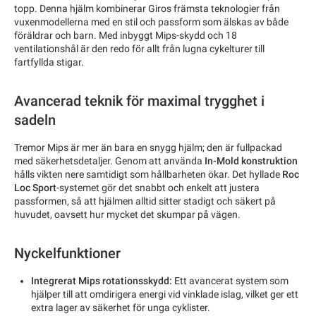
topp. Denna hjälm kombinerar Giros främsta teknologier från
vuxenmodellerna med en stil och passform som älskas av både
föräldrar och barn. Med inbyggt Mips-skydd och 18
ventilationshål är den redo för allt från lugna cykelturer till
fartfyllda stigar.
Avancerad teknik för maximal trygghet i
sadeln
Tremor Mips är mer än bara en snygg hjälm; den är fullpackad
med säkerhetsdetaljer. Genom att använda
In-Mold konstruktion
hålls vikten nere samtidigt som hållbarheten ökar. Det hyllade
Roc
Loc Sport
-systemet gör det snabbt och enkelt att justera
passformen, så att hjälmen alltid sitter stadigt och säkert på
huvudet, oavsett hur mycket det skumpar på vägen.
Nyckelfunktioner
Integrerat Mips rotationsskydd:
Ett avancerat system som
hjälper till att omdirigera energi vid vinklade islag, vilket ger ett
extra lager av säkerhet för unga cyklister.