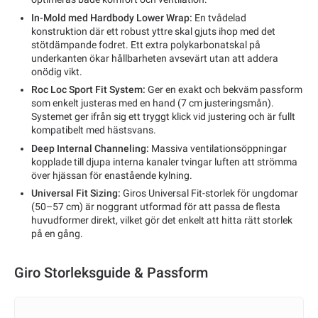
In-Mold med Hardbody Lower Wrap:
En tvådelad
konstruktion där ett robust yttre skal gjuts ihop med det
stötdämpande fodret. Ett extra polykarbonatskal på
underkanten ökar hållbarheten avsevärt utan att addera
onödig vikt.
Roc Loc Sport Fit System:
Ger en exakt och bekväm passform
som enkelt justeras med en hand (7 cm justeringsmån).
Systemet ger ifrån sig ett tryggt klick vid justering och är fullt
kompatibelt med hästsvans.
Deep Internal Channeling:
Massiva ventilationsöppningar
kopplade till djupa interna kanaler tvingar luften att strömma
över hjässan för enastående kylning.
Universal Fit Sizing:
Giros Universal Fit-storlek för ungdomar
(50–57 cm) är noggrant utformad för att passa de flesta
huvudformer direkt, vilket gör det enkelt att hitta rätt storlek
på en gång.
Giro Storleksguide & Passform