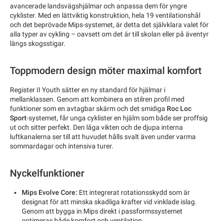
avancerade landsvägshjälmar och anpassa dem för yngre
cyklister. Med en lättviktig konstruktion, hela 19 ventilationshål
och det beprövade Mips-systemet, är detta det självklara valet för
alla typer av cykling – oavsett om det är till skolan eller på äventyr
längs skogsstigar.
Toppmodern design möter maximal komfort
Register II Youth sätter en ny standard för hjälmar i
mellanklassen. Genom att kombinera en stilren profil med
funktioner som en avtagbar skärm och det smidiga
Roc Loc
Sport
-systemet, får unga cyklister en hjälm som både ser proffsig
ut och sitter perfekt. Den låga vikten och de djupa interna
luftkanalerna ser till att huvudet hålls svalt även under varma
sommardagar och intensiva turer.
Nyckelfunktioner
Mips Evolve Core:
Ett integrerat rotationsskydd som är
designat för att minska skadliga krafter vid vinklade islag.
Genom att bygga in Mips direkt i passformssystemet
optimeras både komfort och ventilation.