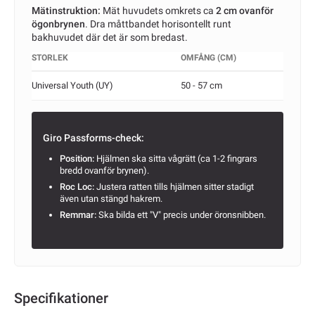
Mätinstruktion:
Mät huvudets omkrets ca
2 cm ovanför
ögonbrynen
. Dra måttbandet horisontellt runt
bakhuvudet där det är som bredast.
STORLEK
OMFÅNG (CM)
Universal Youth (UY)
50 - 57 cm
Giro Passforms-check:
Position:
Hjälmen ska sitta vågrätt (ca 1-2 fingrars
bredd ovanför brynen).
Roc Loc:
Justera ratten tills hjälmen sitter stadigt
även utan stängd hakrem.
Remmar:
Ska bilda ett "V" precis under öronsnibben.
Specifikationer