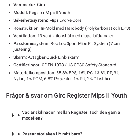
Varumärke:
Giro
Modell:
Register Mips II Youth
Säkerhetssystem:
Mips Evolve Core
Konstruktion:
In-Mold med Hardbody (Polykarbonat och EPS)
Ventilation:
19 ventilationshål med djupa luftkanaler
Passformssystem:
Roc Loc Sport Mips Fit System (7 cm
justering)
Skärm:
Avtagbar Quick Link-skärm
Certifieringar:
CE EN 1078 / US CPSC Safety Standard
Materialkomposition:
55.8% EPS, 16% PC, 13.8% PP, 3%
Nylon, 1% POM, 6.8% Polyester, 1% PU, 2% Glasfiber
Frågor & svar om Giro Register Mips II Youth
Vad är skillnaden mellan Register II och den gamla
modellen?
Passar storleken UY mitt barn?