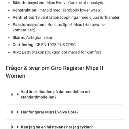
Säkerhetssystem:
Mips Evolve Core rotationsskydd
Konstruktion:
In-Mold med Hardbody lower wrap
Ventilation:
19 ventilationsöppningar med djupa luftkanaler
Passformssystem:
Roc Loc Sport Mips (Hästsvans-
kompatibelt)
Skärm:
Avtagbar visor
Certifiering:
CE EN 1078 / US CPSC
Vikt:
Lättviktskonstruktion optimerad för komfort
Frågor & svar om Giro Register Mips II
Women
Vad är skillnaden på dammodellen och
standardmodellen?
Hur fungerar Mips Evolve Core?
Kan jag ha en hästsvans när jag cyklar?