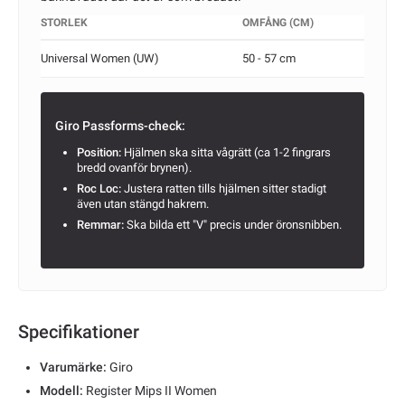
STORLEK
OMFÅNG (CM)
Universal Women (UW)
50 - 57 cm
Giro Passforms-check:
Position:
Hjälmen ska sitta vågrätt (ca 1-2 fingrars
bredd ovanför brynen).
Roc Loc:
Justera ratten tills hjälmen sitter stadigt
även utan stängd hakrem.
Remmar:
Ska bilda ett "V" precis under öronsnibben.
Specifikationer
Varumärke:
Giro
Modell:
Register Mips II Women