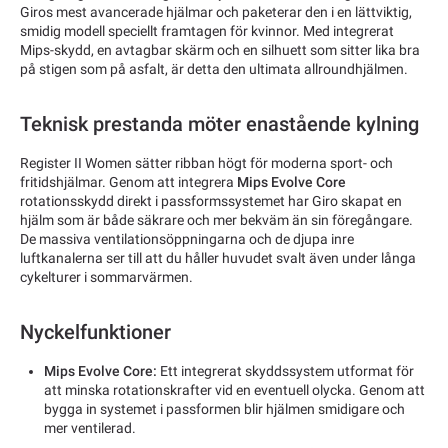
Giros mest avancerade hjälmar och paketerar den i en lättviktig,
smidig modell speciellt framtagen för kvinnor. Med integrerat
Mips-skydd, en avtagbar skärm och en silhuett som sitter lika bra
på stigen som på asfalt, är detta den ultimata allroundhjälmen.
Teknisk prestanda möter enastående kylning
Register II Women sätter ribban högt för moderna sport- och
fritidshjälmar. Genom att integrera
Mips Evolve Core
rotationsskydd direkt i passformssystemet har Giro skapat en
hjälm som är både säkrare och mer bekväm än sin föregångare.
De massiva ventilationsöppningarna och de djupa inre
luftkanalerna ser till att du håller huvudet svalt även under långa
cykelturer i sommarvärmen.
Nyckelfunktioner
Mips Evolve Core:
Ett integrerat skyddssystem utformat för
att minska rotationskrafter vid en eventuell olycka. Genom att
bygga in systemet i passformen blir hjälmen smidigare och
mer ventilerad.