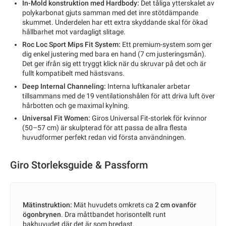
In-Mold konstruktion med Hardbody:
Det tåliga ytterskalet av
polykarbonat gjuts samman med det inre stötdämpande
skummet. Underdelen har ett extra skyddande skal för ökad
hållbarhet mot vardagligt slitage.
Roc Loc Sport Mips Fit System:
Ett premium-system som ger
dig enkel justering med bara en hand (7 cm justeringsmån).
Det ger ifrån sig ett tryggt klick när du skruvar på det och är
fullt kompatibelt med hästsvans.
Deep Internal Channeling:
Interna luftkanaler arbetar
tillsammans med de 19 ventilationshålen för att driva luft över
hårbotten och ge maximal kylning.
Universal Fit Women:
Giros Universal Fit-storlek för kvinnor
(50–57 cm) är skulpterad för att passa de allra flesta
huvudformer perfekt redan vid första användningen.
Giro Storleksguide & Passform
Mätinstruktion:
Mät huvudets omkrets ca
2 cm ovanför
ögonbrynen
. Dra måttbandet horisontellt runt
bakhuvudet där det är som bredast.