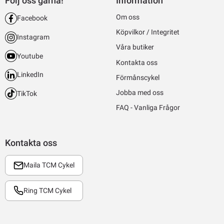
Följ oss gärna!
Information
Om oss
Facebook
Köpvilkor / Integritet
Instagram
Våra butiker
Youtube
Kontakta oss
LinkedIn
Förmånscykel
Jobba med oss
TikTok
FAQ - Vanliga Frågor
Kontakta oss
Maila TCM Cykel
Ring TCM Cykel