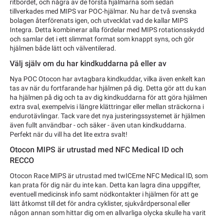
ritbordet, och några av de första hjälmarna som sedan
tillverkades med MIPS var POC-hjälmar. Nu har de två svenska
bolagen återförenats igen, och utvecklat vad de kallar MIPS
Integra. Detta kombinerar alla fördelar med MIPS rotationsskydd
och samlar det i ett slimmat format som knappt syns, och gör
hjälmen både lätt och välventilerad.
Välj själv om du har kindkuddarna på eller av
Nya POC Otocon har avtagbara kindkuddar, vilka även enkelt kan
tas av när du fortfarande har hjälmen på dig. Detta gör att du kan
ha hjälmen på dig och ta av dig kindkuddarna för att göra hjälmen
extra sval, exempelvis i längre klättringar eller mellan sträckorna i
endurotävlingar. Tack vare det nya justeringssystemet är hjälmen
även fullt användbar - och säker - även utan kindkuddarna.
Perfekt när du vill ha det lite extra svalt!
Otocon MIPS är utrustad med NFC Medical ID och
RECCO
Otocon Race MIPS är utrustad med twICEme NFC Medical ID, som
kan prata för dig när du inte kan. Detta kan lagra dina uppgifter,
eventuell medicinsk info samt nödkontakter i hjälmen för att ge
lätt åtkomst till det för andra cyklister, sjukvårdpersonal eller
någon annan som hittar dig om en allvarliga olycka skulle ha varit