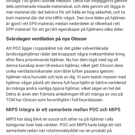
otroliga 750 gram i storlek medium. Detta har möjliggjorts genom
dels optimerade mixade materialval, och dels genom att lägga in
mer material där det behövs för att hålla en hög säkerhet, och ta
bort material där det inte tillför något. Den övre delen på hjälmen
är gjord i ett EPS-material, medan nederdelen är tillverkad i ett
EPP-material för att ge rätt egenskaper på hjälmens olika delar.
Svårslagen ventilation på nya Otocon
Att POC ligger i toppskiktet när det gäller välventilerade
landsvägshjälmar råder det knappast några tveksamheter kring
efter flera prisvinnande hjälmar. Nu har dem tagit med sig all
denna kunskap även till enduro-hjälmar, vilket gett Otocon dess
unika ventilationskanaler som låter luften passera igenom
hjälmen nära huvudet och kyla av dig. Vi som testat massor med
hjälmar vågar påstå att denna full-face hjälm är bättre ventilerad
än många andra vanliga öppna hjälmar, vilket säger en hel del.
Detta är även den främsta anledningen till att många av oss på
TCM har Otocon som favorithjälm i full-face-klassen.
MIPS Integra är ett samarbete mellan POC och MIPS
MIPS har idag blivit en succé och sitter nu på hjälmar i alla
kategorier över hela världen. POC och MIPS hade tidigt ett tätt
samarbete redan när rotationsskyddet var en produkt på