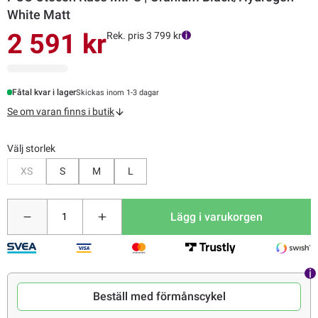
White Matt
2 591 kr
Rek. pris 3 799 kr
Fåtal kvar i lager
Skickas inom 1-3 dagar
Se om varan finns i butik
Välj storlek
Bevaka
XS
S
M
L
Lägg i varukorgen
Beställ med förmånscykel