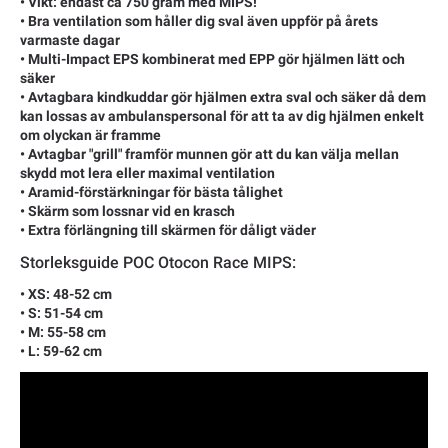
• Vikt: endast ca 750 gram med MIPS!
• Bra ventilation som håller dig sval även uppför på årets
varmaste dagar
• Multi-Impact EPS kombinerat med EPP gör hjälmen lätt och
säker
• Avtagbara kindkuddar gör hjälmen extra sval och säker då dem
kan lossas av ambulanspersonal för att ta av dig hjälmen enkelt
om olyckan är framme
• Avtagbar "grill" framför munnen gör att du kan välja mellan
skydd mot lera eller maximal ventilation
• Aramid-förstärkningar för bästa tålighet
• Skärm som lossnar vid en krasch
• Extra förlängning till skärmen för dåligt väder
Storleksguide POC Otocon Race MIPS:
• XS: 48-52 cm
• S: 51-54 cm
• M: 55-58 cm
• L: 59-62 cm