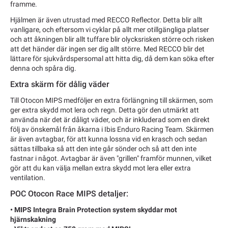
framme.
Hjälmen är även utrustad med RECCO Reflector. Detta blir allt
vanligare, och eftersom vi cyklar på allt mer otillgängliga platser
och att åkningen blir allt tuffare blir olycksrisken större och risken
att det händer där ingen ser dig allt större. Med RECCO blir det
lättare för sjukvårdspersomal att hitta dig, då dem kan söka efter
denna och spåra dig.
Extra skärm för dålig väder
Till Otocon MIPS medföljer en extra förlängning till skärmen, som
ger extra skydd mot lera och regn. Detta gör den utmärkt att
använda när det är dåligt väder, och är inkluderad som en direkt
följ av önskemål från åkarna i Ibis Enduro Racing Team. Skärmen
är även avtagbar, för att kunna lossna vid en krasch och sedan
sättas tillbaka så att den inte går sönder och så att den inte
fastnar i något. Avtagbar är även "grillen" framför munnen, vilket
gör att du kan välja mellan extra skydd mot lera eller extra
ventilation.
POC Otocon Race MIPS detaljer:
• MIPS Integra Brain Protection system skyddar mot
hjärnskakning