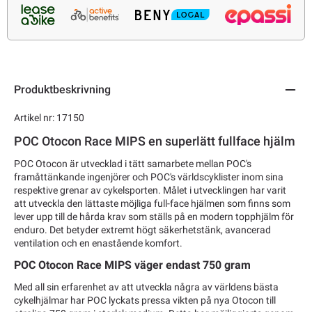
Produktbeskrivning
Artikel nr: 17150
POC Otocon Race MIPS en superlätt fullface hjälm
POC Otocon är utvecklad i tätt samarbete mellan POC's
framåttänkande ingenjörer och POC's världscyklister inom sina
respektive grenar av cykelsporten. Målet i utvecklingen har varit
att utveckla den lättaste möjliga full-face hjälmen som finns som
lever upp till de hårda krav som ställs på en modern topphjälm för
enduro. Det betyder extremt högt säkerhetstänk, avancerad
ventilation och en enastående komfort.
POC Otocon Race MIPS väger endast 750 gram
Med all sin erfarenhet av att utveckla några av världens bästa
cykelhjälmar har POC lyckats pressa vikten på nya Otocon till