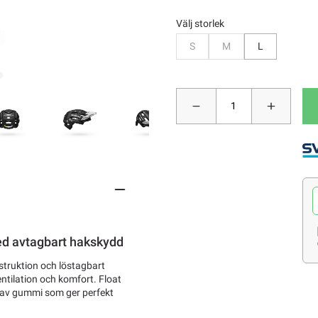
Välj storlek
Bevaka
Bevaka
S
M
L
med avtagbart hakskydd
nstruktion och löstagbart
tilation och komfort. Float
tt av gummi som ger perfekt