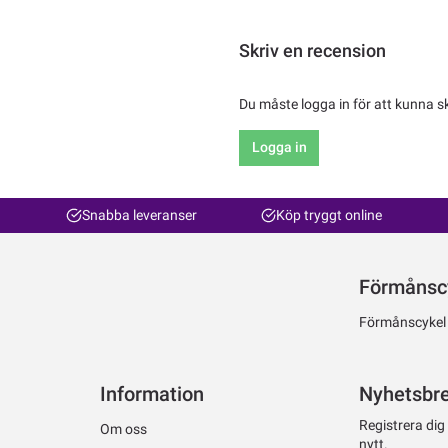
Skriv en recension
Du måste logga in för att kunna s
Logga in
Snabba leveranser
Köp tryggt online
Förmånsc
Förmånscykel ti
Information
Nyhetsbr
Registrera dig
Om oss
nytt.