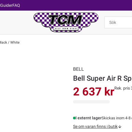
l
Guider
FAQ
Black / White
BELL
Bell Super Air R S
2 637 kr
Rek. pris 
I externt lager
Skickas inom 4-8
Se om varan finns i butik