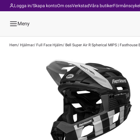
Logga in/Skapa konto
Om oss
Verkstad
Våra butiker
Förmånscyke
Meny
Hem
Hjälmar
Full Face Hjälm
Bell Super Air R Spherical MIPS | Fasthouse 