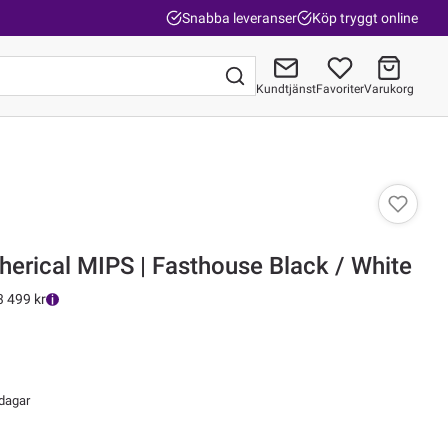
Snabba leveranser
Köp tryggt online
Kundtjänst
Favoriter
Varukorg
Gå till kassan
pherical MIPS | Fasthouse Black / White
3 499 kr
 dagar