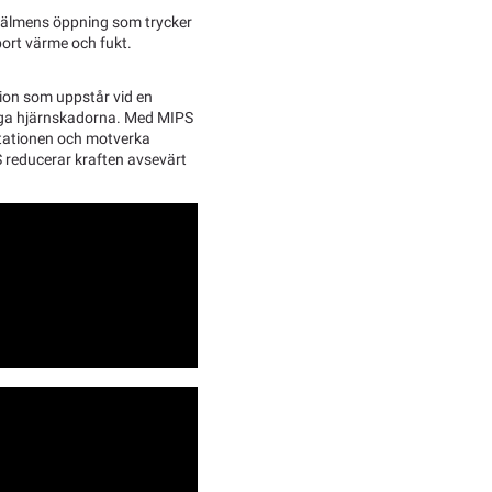
hjälmens öppning som trycker
 bort värme och fukt.
ion som uppstår vid en
liga hjärnskadorna. Med MIPS
rotationen och motverka
S reducerar kraften avsevärt