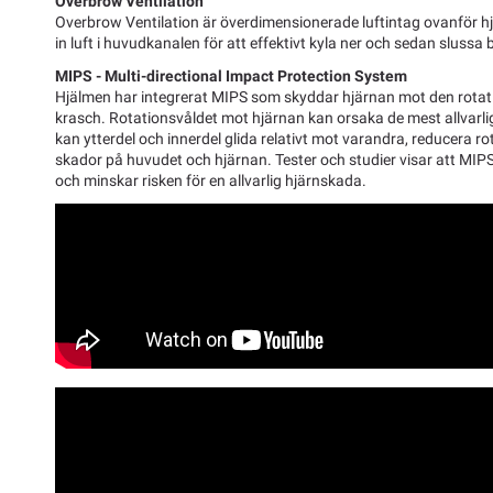
Overbrow Ventilation
Overbrow Ventilation är överdimensionerade luftintag ovanför 
in luft i huvudkanalen för att effektivt kyla ner och sedan slussa
MIPS - Multi-directional Impact Protection System
Hjälmen har integrerat MIPS som skyddar hjärnan mot den rotat
krasch. Rotationsvåldet mot hjärnan kan orsaka de mest allvar
kan ytterdel och innerdel glida relativt mot varandra, reducera 
skador på huvudet och hjärnan. Tester och studier visar att MIP
och minskar risken för en allvarlig hjärnskada.