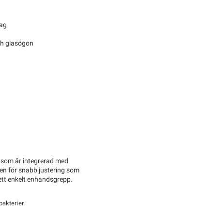
tag
ch glasögon
 som är integrerad med
en för snabb justering som
 ett enkelt enhandsgrepp.
akterier.