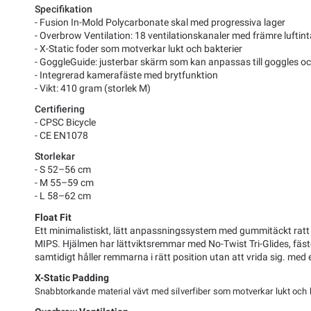
Specifikation
- Fusion In-Mold Polycarbonate skal med progressiva lager
- Overbrow Ventilation: 18 ventilationskanaler med främre luftin
- X-Static foder som motverkar lukt och bakterier
- GoggleGuide: justerbar skärm som kan anpassas till goggles o
- Integrerad kamerafäste med brytfunktion
- Vikt: 410 gram (storlek M)
Certifiering
- CPSC Bicycle
- CE EN1078
Storlekar
- S 52–56 cm
- M 55–59 cm
- L 58–62 cm
Float Fit
Ett minimalistiskt, lätt anpassningssystem med gummitäckt ratt
MIPS. Hjälmen har lättviktsremmar med No-Twist Tri-Glides, fäst
samtidigt håller remmarna i rätt position utan att vrida sig. med
X-Static Padding
Snabbtorkande material vävt med silverfiber som motverkar lukt och b