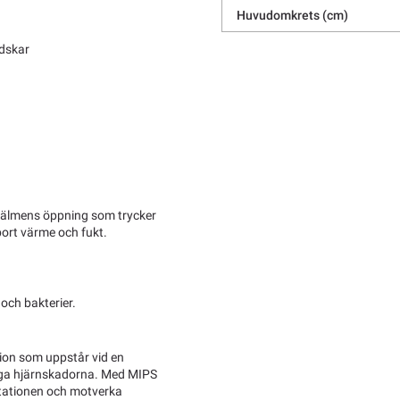
Huvudomkrets (cm)
ndskar
hjälmens öppning som trycker
 bort värme och fukt.
och bakterier.
ion som uppstår vid en
liga hjärnskadorna. Med MIPS
rotationen och motverka