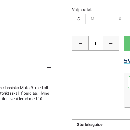
Välj storlek
Bevaka
Bevaka
Beva
S
M
L
XL
s klassiska Moto-9 -med all
viktsskal i fiberglas, Flying
ation, ventilerad med 10
Storleksguide