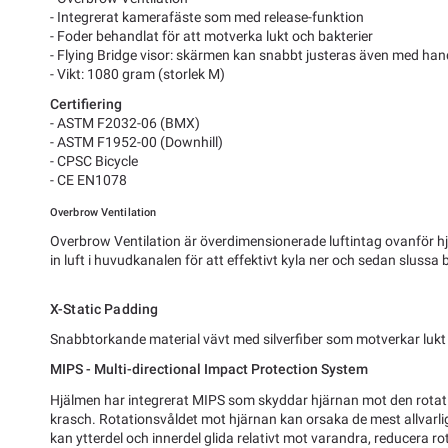
- Integrerat kamerafäste som med release-funktion
- Foder behandlat för att motverka lukt och bakterier
- Flying Bridge visor: skärmen kan snabbt justeras även med ha
- Vikt: 1080 gram (storlek M)
Certifiering
- ASTM F2032-06 (BMX)
- ASTM F1952-00 (Downhill)
- CPSC Bicycle
- CE EN1078
Overbrow Ventilation
Overbrow Ventilation är överdimensionerade luftintag ovanför 
in luft i huvudkanalen för att effektivt kyla ner och sedan slussa
X-Static Padding
Snabbtorkande material vävt med silverfiber som motverkar lukt 
MIPS - Multi-directional Impact Protection System
Hjälmen har integrerat MIPS som skyddar hjärnan mot den rotat
krasch. Rotationsvåldet mot hjärnan kan orsaka de mest allvar
kan ytterdel och innerdel glida relativt mot varandra, reducera 