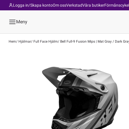
Logga in/Skapa konto
Om oss
Verkstad
Våra butiker
Förmånscyke
Meny
Hem
Hjälmar
Full Face Hjälm
Bell Full-9 Fusion Mips | Mat Gray / Dark Gra