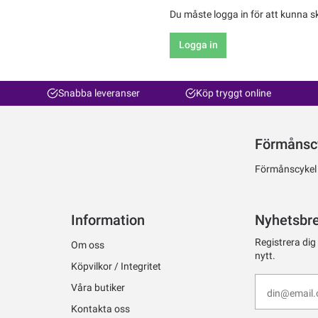
Du måste logga in för att kunna s
Logga in
Snabba leveranser
Köp tryggt online
Förmånsc
Förmånscykel ti
Information
Nyhetsbr
Registrera dig
Om oss
nytt.
Köpvilkor / Integritet
Våra butiker
Kontakta oss