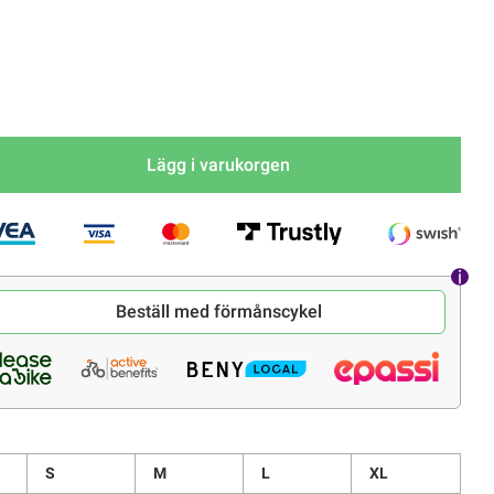
ka
Lägg i varukorgen
Beställ med förmånscykel
S
M
L
XL