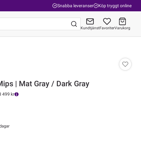
Snabba leveranser
Köp tryggt online
Kundtjänst
Favoriter
Varukorg
Gå till kassan
Mips | Mat Gray / Dark Gray
3 499 kr
 dagar