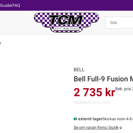
l
Guider
FAQ
y
BELL
Bell Full-9 Fusion 
2 735 kr
Rek. pris 
I externt lager
Skickas inom 4-8
Se om varan finns i butik