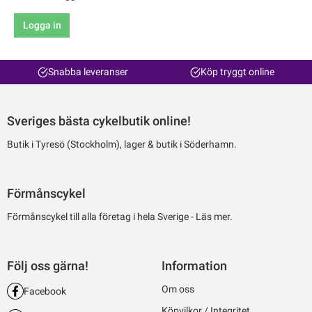
Logga in
Snabba leveranser
Köp tryggt online
Sveriges bästa cykelbutik online!
Butik i Tyresö (Stockholm), lager & butik i Söderhamn.
Förmånscykel
Förmånscykel till alla företag i hela Sverige -
Läs mer.
Följ oss gärna!
Information
Om oss
Facebook
Köpvilkor / Integritet