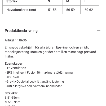
Storlek
S
M
L
Huvudomkrets (cm)
51-55
56-59
60-62
Produktbeskrivning
Artikel nr: 8636
En snygg cykelhjälm för alla åldrar. Eps-liner och en smidig
storleksjustering i nacken gör det här till en minst sagt prisvärd
hjälm.
Egenskaper
- 12 ventilation
-
EPS Intelligent Fusion för maximal stötdämpning.
- ABS skal
- Gravity Occipital Lock lättanvänd justering
- Anti-allergiska och tvättbara innerkuddar.
Storlekar
S 51-55cm
M 56-59cm