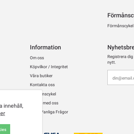
Förmånsc
Förmånscykel ti
Information
Nyhetsbr
Registrera dig
Om oss
nytt.
Köpvilkor / Integritet
Våra butiker
Kontakta oss
Förmånscykel
Jobba med oss
 innehåll,
FAQ - Vanliga Frågor
er
kies