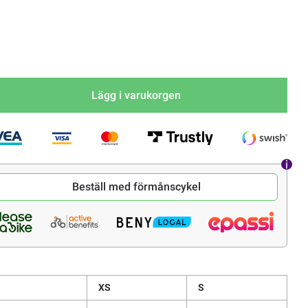
Lägg i varukorgen
Beställ med förmånscykel
XS
S