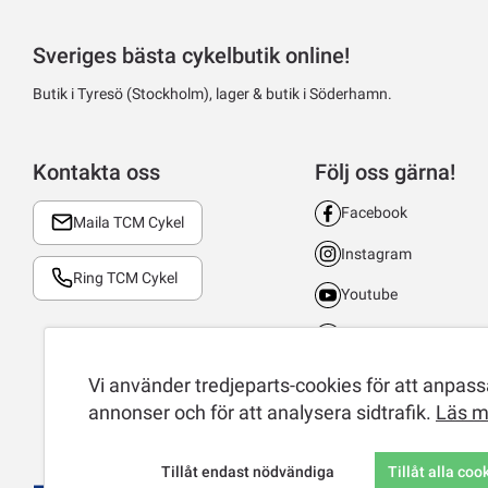
Sveriges bästa cykelbutik online!
Butik i Tyresö (Stockholm), lager & butik i Söderhamn.
Kontakta oss
Följ oss gärna!
Facebook
Maila TCM Cykel
Instagram
Ring TCM Cykel
Youtube
LinkedIn
TikTok
Vi använder tredjeparts-cookies för att anpassa
annonser och för att analysera sidtrafik.
Läs m
Tillåt endast nödvändiga
Tillåt alla coo