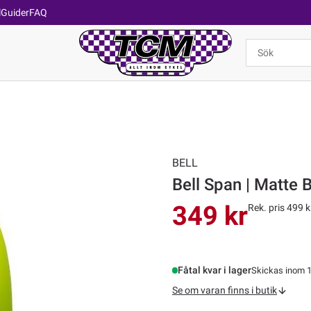
l
Guider
FAQ
BELL
Bell Span | Matte 
349 kr
Rek. pris 499 k
Fåtal kvar i lager
Skickas inom 1
Se om varan finns i butik