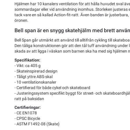
Hjälmen har 10 kanalers ventilation för att hålla huvudet sval ä
sommardagar eller vid användning inomhus. Storleken justeras enk
tack vare en så kallad Action-fit-ratt. Även banden är justerbara
öronen.
Bell span är en snygg skatehjälm med brett anv
Bell Span går utmärkt att använd till alltifrån cykling till skateboar
Den tåliga konstruktionen gör att den tål tuff användning under lå
skada av att ligga i väskan som barnen ska ha med sig hjälmen när
Specifikation:
- Vikt: ca 405 g
- Skateinspirerad design
- Tåligt yttre ABS-skal
- 10 ventilationskanaler
- Certifierad för både cykel och skateboard
- Justeringssystem specifikt byggt för street- och skateboardhj
ratt på baksidan
Certifieringar:
- CE EN1078
- CPSC Bicycle
- ASTM F1492-08 (Skate)