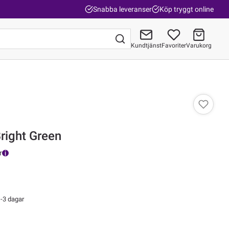
Snabba leveranser
Köp tryggt online
Kundtjänst
Favoriter
Varukorg
Gå till kassan
Bright Green
r
-3 dagar