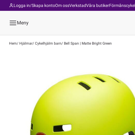
Logga in/Skapa konto
Om oss
Verkstad
Våra butiker
Förmånscyke
Meny
Hem
Hjälmar
Cykelhjälm barn
Bell Span | Matte Bright Green