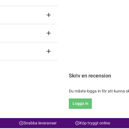
Skriv en recension
Du måste logga in för att kunna s
Logga in
Snabba leveranser
Köp tryggt online