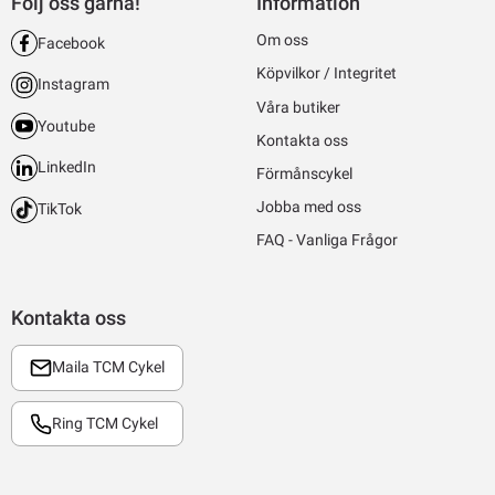
Följ oss gärna!
Information
Om oss
Facebook
Köpvilkor / Integritet
Instagram
Våra butiker
Youtube
Kontakta oss
LinkedIn
Förmånscykel
Jobba med oss
TikTok
FAQ - Vanliga Frågor
Kontakta oss
Maila TCM Cykel
Ring TCM Cykel