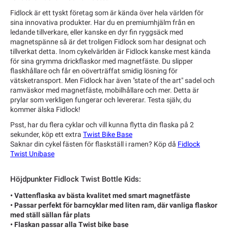
Fidlock är ett tyskt företag som är kända över hela världen för
sina innovativa produkter. Har du en premiumhjälm från en
ledande tillverkare, eller kanske en dyr fin ryggsäck med
magnetspänne så är det troligen Fidlock som har designat och
tillverkat detta. Inom cykelvärlden är Fidlock kanske mest kända
för sina grymma drickflaskor med magnetfäste. Du slipper
flaskhållare och får en oöverträffat smidig lösning för
vätsketransport. Men Fidlock har även "state of the art" sadel och
ramväskor med magnetfäste, mobilhållare och mer. Detta är
prylar som verkligen fungerar och levererar. Testa själv, du
kommer älska Fidlock!
Psst, har du flera cyklar och vill kunna flytta din flaska på 2
sekunder, köp ett extra
Twist Bike Base
Saknar din cykel fästen för flaskställ i ramen? Köp då
Fidlock
Twist Unibase
Höjdpunkter Fidlock Twist Bottle Kids:
• Vattenflaska av bästa kvalitet med smart magnetfäste
• Passar perfekt för barncyklar med liten ram, där vanliga flaskor
med ställ sällan får plats
• Flaskan passar alla Twist bike base