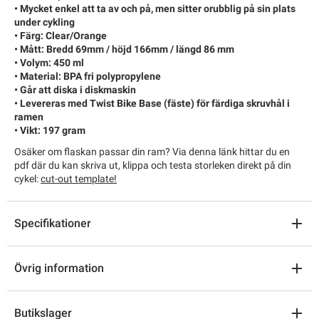
• Mycket enkel att ta av och på, men sitter orubblig på sin plats
under cykling
• Färg: Clear/Orange
• Mått: Bredd 69mm / höjd 166mm / längd 86 mm
• Volym: 450 ml
• Material: BPA fri polypropylene
• Går att diska i diskmaskin
• Levereras med Twist Bike Base (fäste) för färdiga skruvhål i
ramen
• Vikt: 197 gram
Osäker om flaskan passar din ram? Via denna länk hittar du en
pdf där du kan skriva ut, klippa och testa storleken direkt på din
cykel:
cut-out template!
Specifikationer
Övrig information
Butikslager