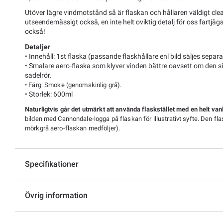
Utöver lägre vindmotstånd så är flaskan och hållaren väldigt cl
utseendemässigt också, en inte helt oviktig detalj för oss fartjäg
också!
Detaljer
• Innehåll: 1st flaska (passande flaskhållare enl bild säljes separa
• Smalare aero-flaska som klyver vinden bättre oavsett om den si
sadelrör.
• Färg: Smoke (genomskinlig grå).
• Storlek: 600ml
Naturligtvis går det utmärkt att använda flaskstället med en helt va
bilden med Cannondale-logga på flaskan för illustrativt syfte. Den fl
mörkgrå aero-flaskan medföljer).
Specifikationer
Övrig information