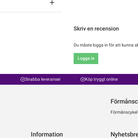
Skriv en recension
Du måste logga in för att kunna s
Logga in
Snabba leveranser
Köp tryggt online
Förmånsc
Förmånscykel ti
Information
Nyhetsbr