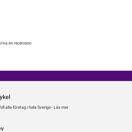
kriva en recension
ykel
ll alla företag i hela Sverige -
Läs mer.
ev