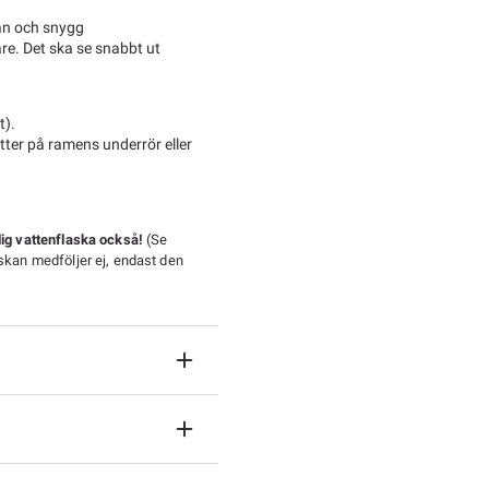
ean och snygg
are. Det ska se snabbt ut
t).
tter på ramens underrör eller
nlig vattenflaska också!
(Se
askan medföljer ej, endast den