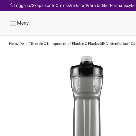
Logga in/Skapa konto
Om oss
Verkstad
Våra butiker
Förmånscyke
Meny
Hem
Delar Tillbehör & Komponenter
Flaskor & Flaskställ
Vattenflaskor
Can