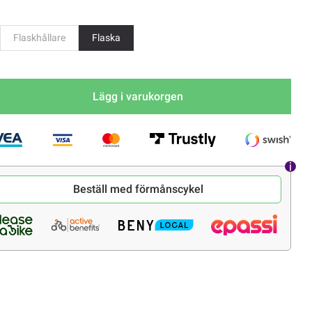
Flaskhållare
Flaska
Lägg i varukorgen
Beställ med förmånscykel