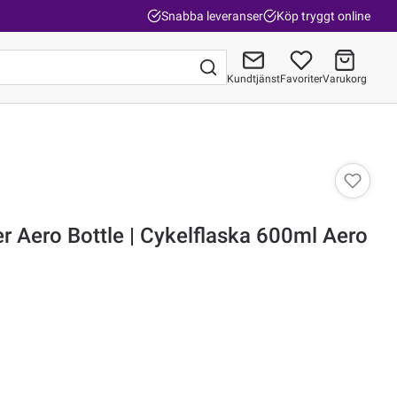
Snabba leveranser
Köp tryggt online
Kundtjänst
Favoriter
Varukorg
Gå till kassan
r Aero Bottle | Cykelflaska 600ml Aero