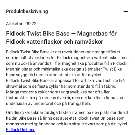
Produktbeskrivning
Artikel nr: 28222
Fidlock Twist Bike Base — Magnetbas för
Fidlock vattenflaskor och ramväskor
Fidlock Twist Bike Base är det revolutionerande magnetfästet
som initialt utvecklades för Fidlock magnetsika vattenflaskor, men
som nu också används till fler magnetiska produkter från Fidlock.
Men sin platta och minimalistiska design så smälter Twist Bike
base snyggt in i ramen utan att sticka ut för mycket.
Fidlock Twist Bike Base är anpassad för att skruvas fast i de två
skruvhål som de flesta cyklar har som standard från fabrik.
Många moderna cyklar som tex gravelbikes har ofta fler
fästpunkter, tex på ramens överrör, men det kan även finnas på
undersidan av underröret och på framgaffeln.
Om din cykel saknar färdiga fästen i ramen på den plats där du vill
ha din Bike Base så finns det ävet ett Fidlock Twist Unibase som
monteras med spännband och kan sitta lite vart som på din cykel.
Fidlock Unibase