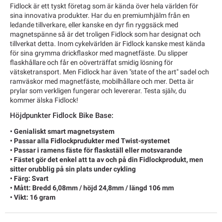
Fidlock är ett tyskt företag som är kända över hela världen för
sina innovativa produkter. Har du en premiumhjälm från en
ledande tillverkare, eller kanske en dyr fin ryggsäck med
magnetspänne så är det troligen Fidlock som har designat och
tillverkat detta. Inom cykelvärlden är Fidlock kanske mest kända
för sina grymma drickflaskor med magnetfäste. Du slipper
flaskhållare och får en oöverträffat smidig lösning för
vätsketransport. Men Fidlock har även "state of the art" sadel och
ramväskor med magnetfäste, mobilhållare och mer. Detta är
prylar som verkligen fungerar och levererar. Testa själv, du
kommer älska Fidlock!
Höjdpunkter Fidlock Bike Base:
• Genialiskt smart magnetsystem
• Passar alla Fidlockprudukter med Twist-systemet
• Passar i ramens fäste för flaskställ eller motsvarande
• Fästet gör det enkel att ta av och på din Fidlockprodukt, men
sitter orubblig på sin plats under cykling
• Färg: Svart
• Mått: Bredd 6,08mm / höjd 24,8mm / längd 106 mm
• Vikt: 16 gram