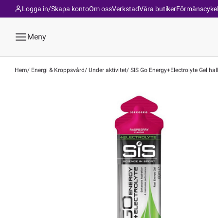
Logga in/Skapa konto
Om oss
Verkstad
Våra butiker
Förmånscyke
Meny
Hem
Energi & Kroppsvård
Under aktivitet
SIS Go Energy+Electrolyte Gel ha