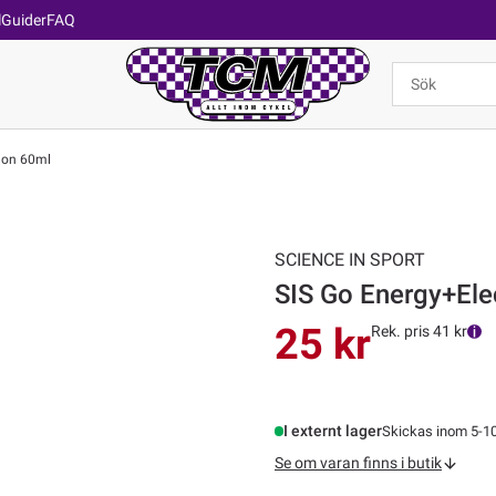
l
Guider
FAQ
llon 60ml
SCIENCE IN SPORT
SIS Go Energy+Elec
25 kr
Rek. pris 41 kr
I externt lager
Skickas inom 5-1
Se om varan finns i butik