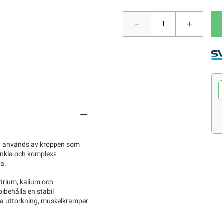
och används av kroppen som
 enkla och komplexa
la.
atrium, kalium och
ibehålla en stabil
dra uttorkning, muskelkramper