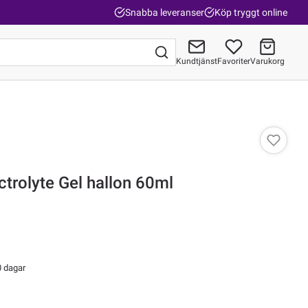
Snabba leveranser
Köp tryggt online
Kundtjänst
Favoriter
Varukorg
Gå till kassan
trolyte Gel hallon 60ml
0 dagar