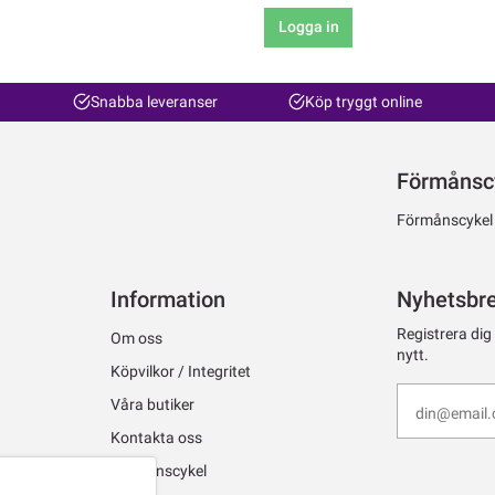
Logga in
Snabba leveranser
Köp tryggt online
Förmånsc
Förmånscykel ti
Information
Nyhetsbr
Registrera dig
Om oss
nytt.
Köpvilkor / Integritet
Våra butiker
Kontakta oss
Förmånscykel