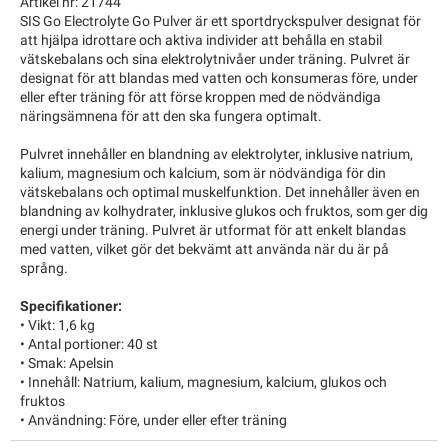
Artikel nr: 21744
SIS Go Electrolyte Go Pulver är ett sportdryckspulver designat för
att hjälpa idrottare och aktiva individer att behålla en stabil
vätskebalans och sina elektrolytnivåer under träning. Pulvret är
designat för att blandas med vatten och konsumeras före, under
eller efter träning för att förse kroppen med de nödvändiga
näringsämnena för att den ska fungera optimalt.
Pulvret innehåller en blandning av elektrolyter, inklusive natrium,
kalium, magnesium och kalcium, som är nödvändiga för din
vätskebalans och optimal muskelfunktion. Det innehåller även en
blandning av kolhydrater, inklusive glukos och fruktos, som ger dig
energi under träning. Pulvret är utformat för att enkelt blandas
med vatten, vilket gör det bekvämt att använda när du är på
språng.
Specifikationer:
• Vikt: 1,6 kg
• Antal portioner: 40 st
• Smak: Apelsin
• Innehåll: Natrium, kalium, magnesium, kalcium, glukos och
fruktos
• Användning: Före, under eller efter träning