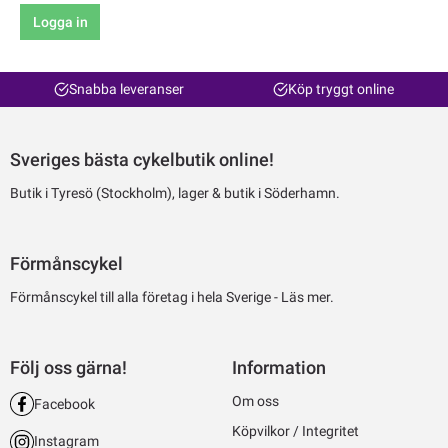
Logga in
Snabba leveranser
Köp tryggt online
Sveriges bästa cykelbutik online!
Butik i Tyresö (Stockholm), lager & butik i Söderhamn.
Förmånscykel
Förmånscykel till alla företag i hela Sverige -
Läs mer.
Följ oss gärna!
Information
Om oss
Facebook
Köpvilkor / Integritet
Instagram