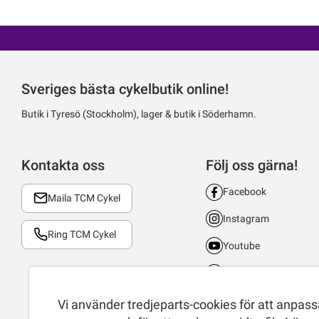
Sveriges bästa cykelbutik online!
Butik i Tyresö (Stockholm), lager & butik i Söderhamn.
Kontakta oss
Följ oss gärna!
Facebook
Maila TCM Cykel
Instagram
Ring TCM Cykel
Youtube
LinkedIn
TikTok
Vi använder tredjeparts-cookies för att anpassa