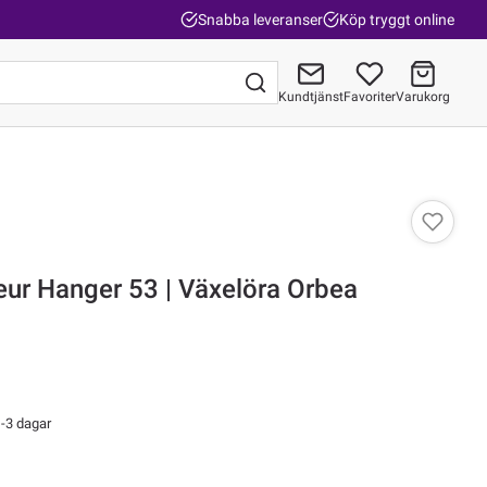
Snabba leveranser
Köp tryggt online
Kundtjänst
Favoriter
Varukorg
Gå till kassan
eur Hanger 53 | Växelöra Orbea
-3 dagar