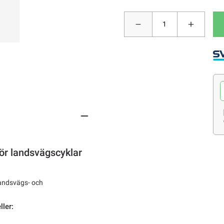
för landsvägscyklar
landsvägs- och
ler: