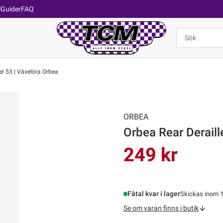
l
Guider
FAQ
r 53 | Växelöra Orbea
ORBEA
Orbea Rear Deraill
249 kr
Fåtal kvar i lager
Skickas inom 1
Se om varan finns i butik