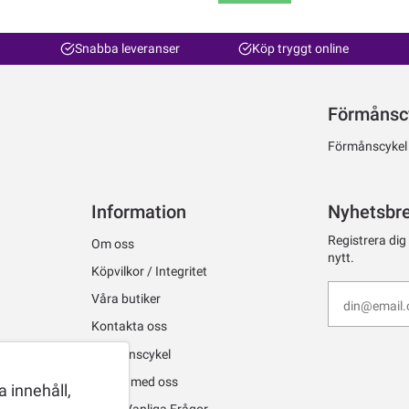
Snabba leveranser
Köp tryggt online
Förmånsc
Förmånscykel ti
Information
Nyhetsbr
Registrera dig
Om oss
nytt.
Köpvilkor / Integritet
Våra butiker
Kontakta oss
Förmånscykel
Jobba med oss
 innehåll,