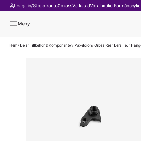
Logga in/Skapa konto
Om oss
Verkstad
Våra butiker
Förmånscyke
Meny
Hem
Delar Tillbehör & Komponenter
Växelöron
Orbea Rear Derailleur Hange