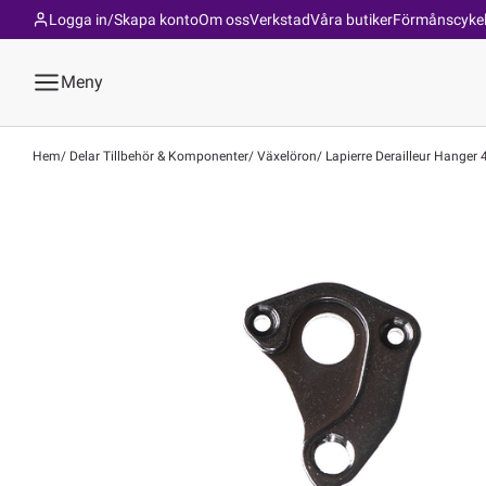
Logga in/Skapa konto
Om oss
Verkstad
Våra butiker
Förmånscyke
Meny
Hem
Delar Tillbehör & Komponenter
Växelöron
Lapierre Derailleur Hange