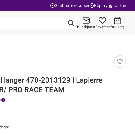
Snabba leveranser
Köp tryggt online
Kundtjänst
Favoriter
Varukorg
Gå till kassan
r Hanger 470-2013129 | Lapierre
XR/ PRO RACE TEAM
r
 dagar