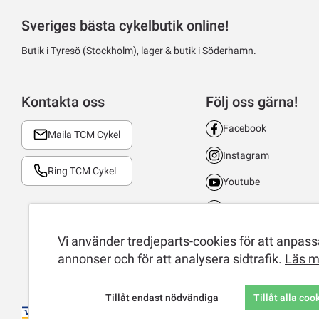
Sveriges bästa cykelbutik online!
Butik i Tyresö (Stockholm), lager & butik i Söderhamn.
Kontakta oss
Följ oss gärna!
Facebook
Maila TCM Cykel
Instagram
Ring TCM Cykel
Youtube
LinkedIn
TikTok
Vi använder tredjeparts-cookies för att anpassa
annonser och för att analysera sidtrafik.
Läs m
Tillåt endast nödvändiga
Tillåt alla coo