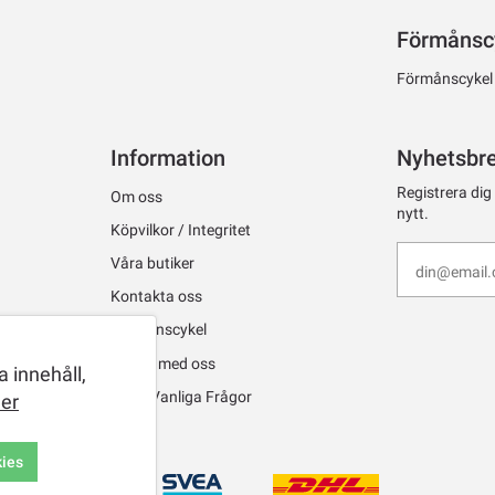
Förmånsc
Förmånscykel ti
Information
Nyhetsbr
Registrera dig
Om oss
nytt.
Köpvilkor / Integritet
Våra butiker
Kontakta oss
Förmånscykel
Jobba med oss
 innehåll,
FAQ - Vanliga Frågor
er
kies