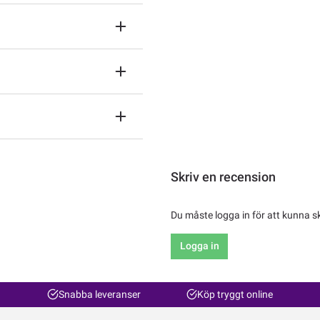
Skriv en recension
Du måste logga in för att kunna s
Logga in
Snabba leveranser
Köp tryggt online