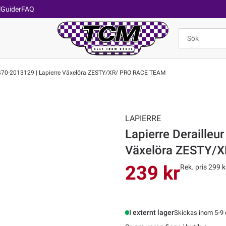
l
Guider
FAQ
r 470-2013129 | Lapierre Växelöra ZESTY/XR/ PRO RACE TEAM
LAPIERRE
Lapierre Derailleu
Växelöra ZESTY/
239 kr
Rek. pris 299 k
I externt lager
Skickas inom 5-9