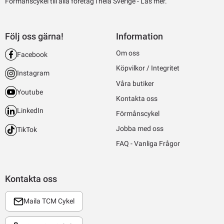
Förmånscykel till alla företag i hela Sverige -
Läs mer.
Följ oss gärna!
Information
Om oss
Facebook
Köpvilkor / Integritet
Instagram
Våra butiker
Youtube
Kontakta oss
LinkedIn
Förmånscykel
Jobba med oss
TikTok
FAQ - Vanliga Frågor
Kontakta oss
Maila TCM Cykel