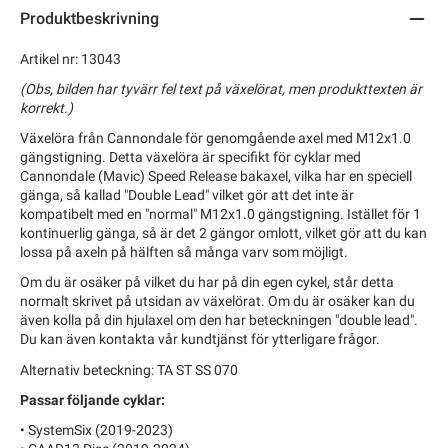
Produktbeskrivning
Artikel nr: 13043
(Obs, bilden har tyvärr fel text på växelörat, men produkttexten är
korrekt.)
Växelöra från Cannondale för genomgående axel med M12x1.0
gängstigning. Detta växelöra är specifikt för cyklar med
Cannondale (Mavic) Speed Release bakaxel, vilka har en speciell
gänga, så kallad "Double Lead" vilket gör att det inte är
kompatibelt med en "normal" M12x1.0 gängstigning. Istället för 1
kontinuerlig gänga, så är det 2 gängor omlott, vilket gör att du kan
lossa på axeln på hälften så många varv som möjligt.
Om du är osäker på vilket du har på din egen cykel, står detta
normalt skrivet på utsidan av växelörat. Om du är osäker kan du
även kolla på din hjulaxel om den har beteckningen "double lead".
Du kan även kontakta vår kundtjänst för ytterligare frågor.
Alternativ beteckning: TA ST SS 070
Passar följande cyklar:
• SystemSix (2019-2023)