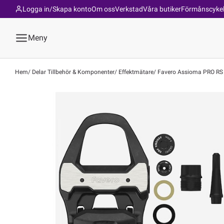
Logga in/Skapa konto
Om oss
Verkstad
Våra butiker
Förmånscyke
Meny
Hem
Delar Tillbehör & Komponenter
Effektmätare
Favero Assioma PRO RS | 