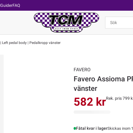
l
Guider
FAQ
Left pedal body | Pedalkropp vänster
FAVERO
Favero Assioma PR
vänster
582 kr
Rek. pris 799 k
Fåtal kvar i lager
Skickas inom 1