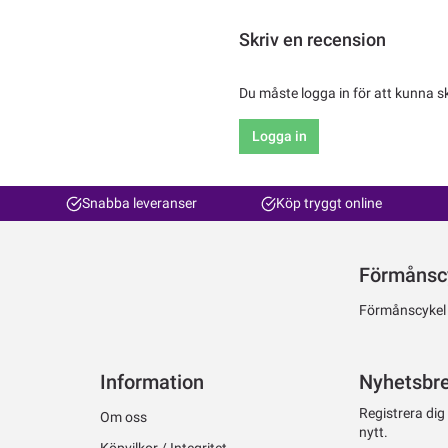
Skriv en recension
Du måste logga in för att kunna s
Logga in
Snabba leveranser
Köp tryggt online
Förmånsc
Förmånscykel ti
Information
Nyhetsbr
Registrera dig
Om oss
nytt.
Köpvilkor / Integritet