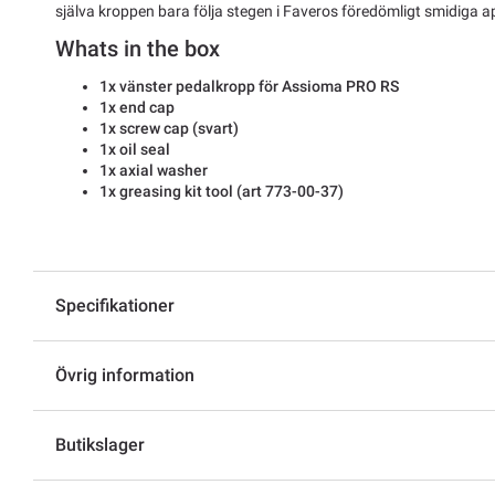
själva kroppen bara följa stegen i Faveros föredömligt smidiga a
Whats in the box
1x vänster pedalkropp för Assioma PRO RS
1x end cap
1x screw cap (svart)
1x oil seal
1x axial washer
1x greasing kit tool (art 773-00-37)
Specifikationer
Övrig information
Butikslager