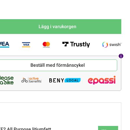
Lägg i varukorgen
Beställ med förmånscykel
2 All Purpose litiumfett