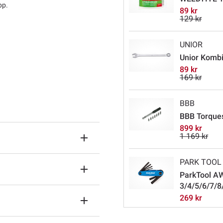
pp.
89 kr
129 kr
UNIOR
Unior Komb
89 kr
169 kr
BBB
BBB Torques
899 kr
1 169 kr
PARK TOOL
ParkTool AW
3/4/5/6/7/
269 kr