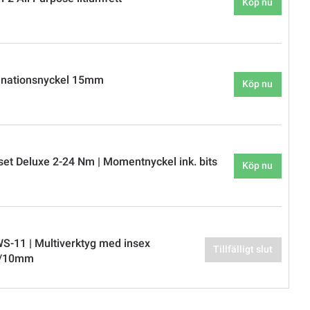
Köp nu
inationsnyckel 15mm
Köp nu
et Deluxe 2-24 Nm | Momentnyckel ink. bits
Köp nu
S-11 | Multiverktyg med insex
Tillfälligt slut
8/10mm