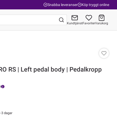
Snabba leveranser
Köp tryggt online
Kundtjänst
Favoriter
Varukorg
Gå till kassan
O RS | Left pedal body | Pedalkropp
r
-3 dagar