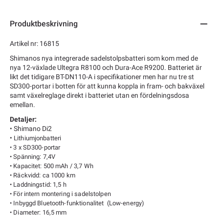
Produktbeskrivning
Artikel nr: 16815
Shimanos nya integrerade sadelstolpsbatteri som kom med de
nya 12-växlade Ultegra R8100 och Dura-Ace R9200. Batteriet är
likt det tidigare BT-DN110-A i specifikationer men har nu tre st
SD300-portar i botten för att kunna koppla in fram- och bakväxel
samt växelreglage direkt i batteriet utan en fördelningsdosa
emellan.
Detaljer:
• Shimano Di2
•
Lithiumjonbatteri
• 3 x SD300-portar
• Spänning: 7,4V
• Kapacitet: 500 mAh / 3,7 Wh
• Räckvidd: ca 1000 km
• Laddningstid: 1,5 h
• För intern montering i sadelstolpen
• Inbyggd Bluetooth-funktionalitet (Low-energy)
• Diameter: 16,5 mm