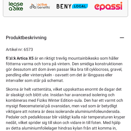
Produktbeskrivning
Artikel nr: 6573
fi’zi:k Artica X5
är en riktigt trevlig mountainbikesko som håller
fötterna varma och torra på vintern. Den smidiga konstruktionen
gör dessutom att dom även passar lika bra till cyklocross, gravel,
pendling eller vintercykeln - oavsett om det är långpass eller
intervaller som står på schemat.
Skorna är helt vattentäta, vilket uppskattas enormt de dagar det
är slaskigt och blött ute. Insidan har avancerad isolering och
kombineras med Fiziks Winter Edition-sula. Den har ett varmt och
mysigt fleecematerial på ovansidan, men vad som är betydligt
viktigare att notera är dess isolerande aluminiumfolieundersida.
Pedaler och pedalklossar blir väldigt kalla när temperaturen kryper
nedåt, vilket sprider sig till skon och vidare in till foten. Med hjälp
av detta aluminiumfolielager hindras kylan från att komma in,