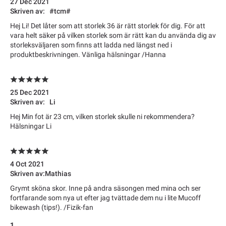
27 Dec 2021
Skriven av:
#tcm#
Hej Li! Det låter som att storlek 36 är rätt storlek för dig. För att
vara helt säker på vilken storlek som är rätt kan du använda dig av
storleksväljaren som finns att ladda ned längst ned i
produktbeskrivningen. Vänliga hälsningar /Hanna
25 Dec 2021
Skriven av:
Li
Hej Min fot är 23 cm, vilken storlek skulle ni rekommendera?
Hälsningar Li
4 Oct 2021
Skriven av:
Mathias
Grymt sköna skor. Inne på andra säsongen med mina och ser
fortfarande som nya ut efter jag tvättade dem nu i lite Mucoff
bikewash (tips!). /Fizik-fan
1