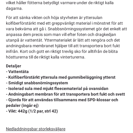
vilket håller fötterna betydligt varmare under de riktigt kalla
dagarna.
För att sänka vikten och höja styvheten är yttersulan
kolfiberförstärkt med ett greppvänligt material i mönstret för att
vara bekväma att gå i. Snabbsnörningssystemet gör det enkelt att
anpassa dem precis som man vill efter foten och dragkedjan
utanpå är vattentät. Yttermaterialet är lätt att rengöra och det
andningsbara membranet hjälper till att transportera bort fukt
inifrån. Kort och gott en riktigt trevlig sko för alltifrån de blöta
höstturerna till de riktigt kalla vinterturerna.
Detaljer
- Vattentäta
- Kolfiberförstärkt yttersula med gummibeläggning ytterst
- Smidigt snabbsnörningssystem
- Isolerad sula med mjukt fleecematerial på ovansidan
- Andningsbart membran för att transportera bort fukt och svett
- Gjorda för att användas tillsammans med SPD-klossar och
pedaler (ingår ej)
- Vikt: 442g (1/2 par, strl 42)
Nedladdningsbar storleksväljare