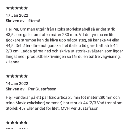
17 Jan 2022
Skriven av:
#tcm#
Hej Per, Om man utgår från Fiziks storlekstabell så är det strlk
43,5 som gäller om foten mäter 280 mm. Vill du rymma en lite
tjockare strumpa kan du kliva upp något steg, så kanske 44 eller
44,5. Det låter däremot ganska litet ifall du tidigare haft strlk 44
2/3 cm. Ladda gärna ned och skriva ut storleksväljaren som ligger
längst ned i produktbeskrivningen så får du en bättre vägvisning.
/Hanna
14 Jan 2022
Skriven av:
Per Gustafsson
Hej! Funderar på ett par fizic artica x5 min fot mäter 280mm och
mina Mavic cykelskor( sommar) har storlek 44 "2/3 Vad tror ni om
Storlek 45? Eller är det för litet. MVH Per Gustafsson