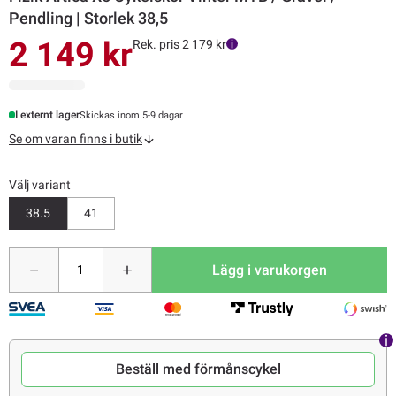
Pendling | Storlek 38,5
2 149 kr
Rek. pris 2 179 kr
I externt lager
Skickas inom 5-9 dagar
Se om varan finns i butik
Välj variant
38.5
41
Lägg i varukorgen
Beställ med förmånscykel