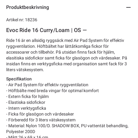
Produktbeskrivning
Artikel nr: 18236
Evoc Ride 16 Curry/Loam | OS —
Ride 16 är en allsidig ryggsäck med Air Pad System för effektiv
ryggventilation. Höftbältet har lättåtkomliga fickor för
accessoarer och tillbehör. På utsidan finns fack för hjälm,
elasitiska sidofickor samt ficka för glasögon och värdesaker. På
insidan finns en verktygsficka med organisation samt fack för 3
liters vätskesystem.
Specifikation
- Air Pad System för effektiv ryggventilation
- Höftbälte med breda vingar för optimal komfort
- Extern ficka för hjälm
- Elastiska sidofickor
- Intern verktygsficka
- Ficka för glasögon och värdesaker
- Förberedd för 3 liters vätskesystem
- Material: Nylon 100/D. SHADOW BOX, PU vattentät behandling,
Polyester 200D
- Mått 26 x 69 x 16 cm