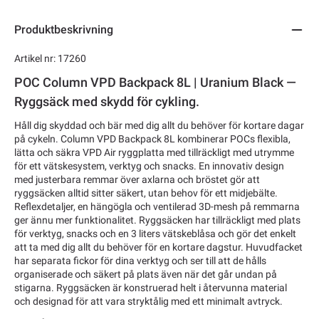
Produktbeskrivning
Artikel nr: 17260
POC Column VPD Backpack 8L | Uranium Black —
Ryggsäck med skydd för cykling.
Håll dig skyddad och bär med dig allt du behöver för kortare dagar
på cykeln. Column VPD Backpack 8L kombinerar POCs flexibla,
lätta och säkra VPD Air ryggplatta med tillräckligt med utrymme
för ett vätskesystem, verktyg och snacks. En innovativ design
med justerbara remmar över axlarna och bröstet gör att
ryggsäcken alltid sitter säkert, utan behov för ett midjebälte.
Reflexdetaljer, en hängögla och ventilerad 3D-mesh på remmarna
ger ännu mer funktionalitet. Ryggsäcken har tillräckligt med plats
för verktyg, snacks och en 3 liters vätskeblåsa och gör det enkelt
att ta med dig allt du behöver för en kortare dagstur. Huvudfacket
har separata fickor för dina verktyg och ser till att de hålls
organiserade och säkert på plats även när det går undan på
stigarna. Ryggsäcken är konstruerad helt i återvunna material
och designad för att vara stryktålig med ett minimalt avtryck.