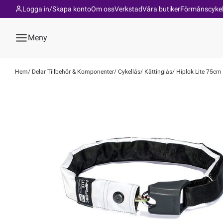
Logga in/Skapa konto
Om oss
Verkstad
Våra butiker
Förmånscyke
Meny
Hem
Delar Tillbehör & Komponenter
Cykellås
Kättinglås
Hiplok Lite 75cm 