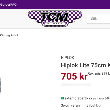
l
Guider
FAQ
Kättinglås Vit
HIPLOK
Hiplok Lite 75cm K
705 kr
Rek. pris 899 k
I externt lager
Skickas inom 5-9
Se om varan finns i butik