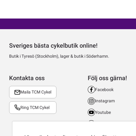
Sveriges bästa cykelbutik online!
Butik i Tyresö (Stockholm), lager & butik i Söderhamn.
Kontakta oss
Följ oss gärna!
Facebook
Maila TCM Cykel
Instagram
Ring TCM Cykel
Youtube
LinkedIn
TikTok