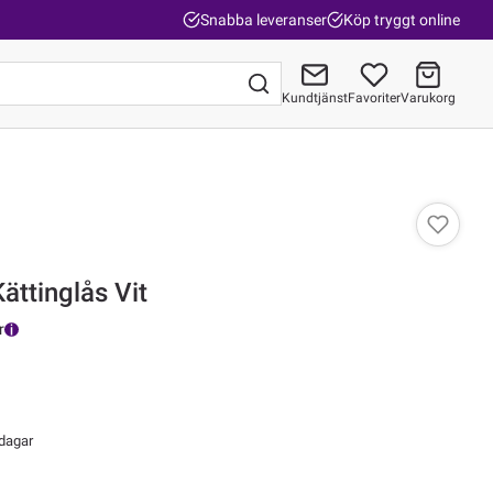
Snabba leveranser
Köp tryggt online
Kundtjänst
Favoriter
Varukorg
Gå till kassan
ättinglås Vit
r
 dagar