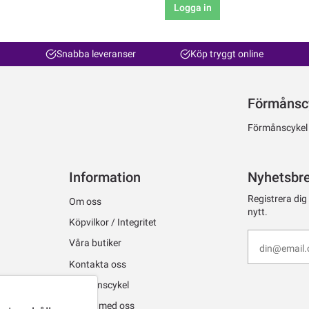
Logga in
Snabba leveranser
Köp tryggt online
Förmånsc
Förmånscykel ti
Information
Nyhetsbr
Registrera dig
Om oss
nytt.
Köpvilkor / Integritet
Våra butiker
Kontakta oss
Förmånscykel
Jobba med oss