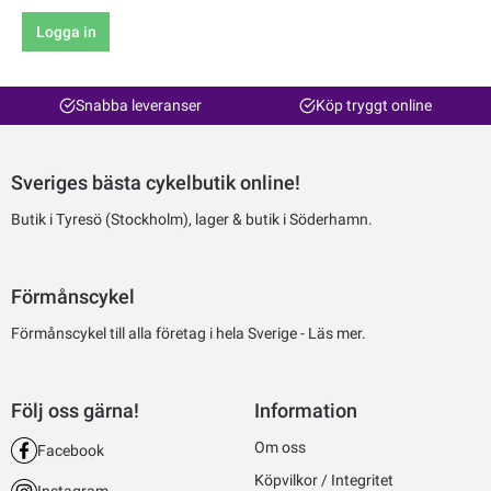
Logga in
Snabba leveranser
Köp tryggt online
Sveriges bästa cykelbutik online!
Butik i Tyresö (Stockholm), lager & butik i Söderhamn.
Förmånscykel
Förmånscykel till alla företag i hela Sverige -
Läs mer.
Följ oss gärna!
Information
Om oss
Facebook
Köpvilkor / Integritet