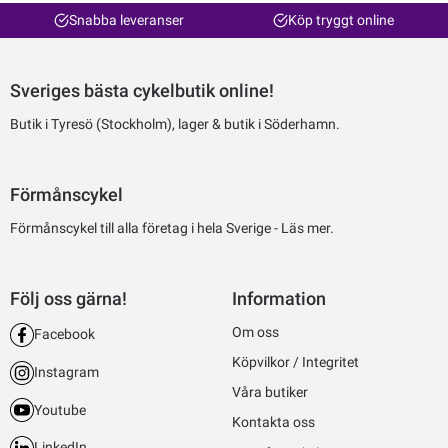
Snabba leveranser
Köp tryggt online
Sveriges bästa cykelbutik online!
Butik i Tyresö (Stockholm), lager & butik i Söderhamn.
Förmånscykel
Förmånscykel till alla företag i hela Sverige -
Läs mer.
Följ oss gärna!
Information
Om oss
Facebook
Köpvilkor / Integritet
Instagram
Våra butiker
Youtube
Kontakta oss
LinkedIn