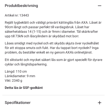
Produktbeskrivning
Artikel nr: 13443
Rejält tygbeklätt och väldigt prisvärt kättinglås från AXA. Låset är
90cm långt och passar perfekt till vardagsbruk. Låset har
säkerhetsklass 14 (1-15) och är 9mm i diameter. Tål skärkrafter
upp till 73kN och låscylindern är skyddad mot borr.
Låses smidigt med nyckel och ett skydds skjuts över nyckelhålet
för att stoppa smuts och fukt. Har du tappat bort nyckeln? Inga
problem, du beställer enkelt en ny genom AXA's onlinetjänst.
Ett slitstarkt och mycket säkert lås som är gjort speciellt för dyrare
cyklar och långtidsparkering.
Längd: 110 cm
Länkdiameter: 9 mm
Vikt: 2340 g
Detta lås är SSF-godkänt
Specifikationer