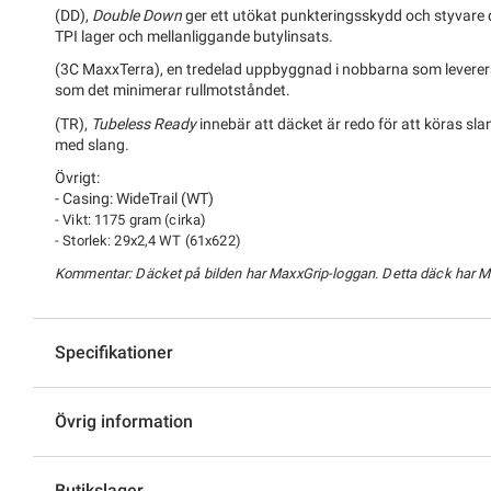
(DD),
Double Down
ger ett utökat punkteringsskydd och styvare
TPI lager och mellanliggande butylinsats.
(3C MaxxTerra), en tredelad uppbyggnad i nobbarna som leverera
som det minimerar rullmotståndet.
(TR),
Tubeless Ready
innebär att däcket är redo för att köras sl
med slang.
Övrigt:
- Casing: WideTrail (WT)
-
Vikt: 1175 gram (cirka)
- Storlek: 29x2,4 WT (61x622)
Kommentar: Däcket på bilden har MaxxGrip-loggan. Detta däck har M
Specifikationer
Övrig information
Butikslager