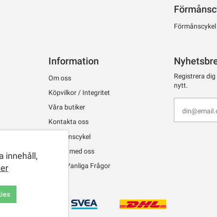
Förmånsc
Förmånscykel ti
Information
Nyhetsbr
Registrera dig
Om oss
nytt.
Köpvilkor / Integritet
Våra butiker
Kontakta oss
Förmånscykel
Jobba med oss
 innehåll,
FAQ - Vanliga Frågor
er
kies