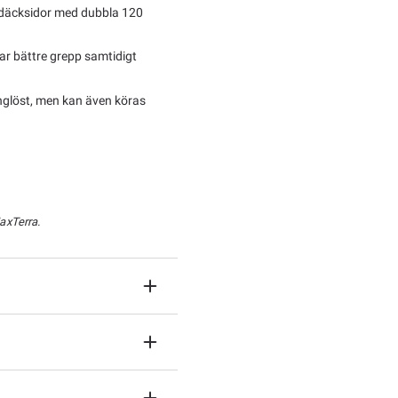
 däcksidor med dubbla 120
r bättre grepp samtidigt
anglöst, men kan även köras
axTerra.