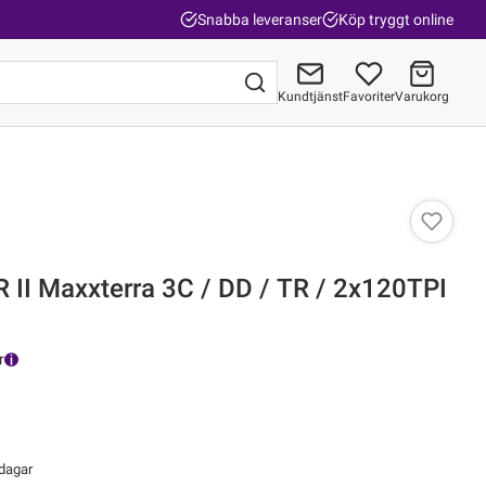
Snabba leveranser
Köp tryggt online
Kundtjänst
Favoriter
Varukorg
Gå till kassan
 II Maxxterra 3C / DD / TR / 2x120TPI
r
 dagar