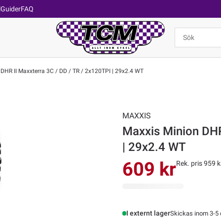
l
Guider
FAQ
DHR II Maxxterra 3C / DD / TR / 2x120TPI | 29x2.4 WT
MAXXIS
Maxxis Minion DHR
| 29x2.4 WT
609 kr
Rek. pris 959 k
I externt lager
Skickas inom 3-5