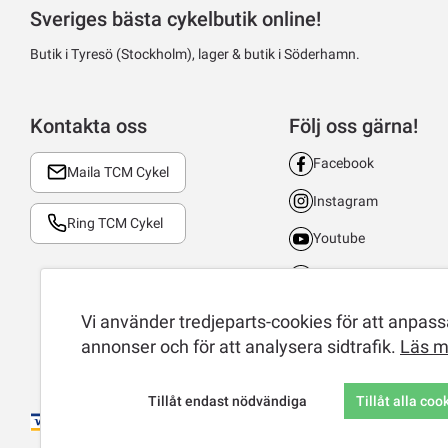
Sveriges bästa cykelbutik online!
Butik i Tyresö (Stockholm), lager & butik i Söderhamn.
Kontakta oss
Följ oss gärna!
Facebook
Maila TCM Cykel
Instagram
Ring TCM Cykel
Youtube
LinkedIn
TikTok
Vi använder tredjeparts-cookies för att anpassa
annonser och för att analysera sidtrafik.
Läs m
Tillåt endast nödvändiga
Tillåt alla coo