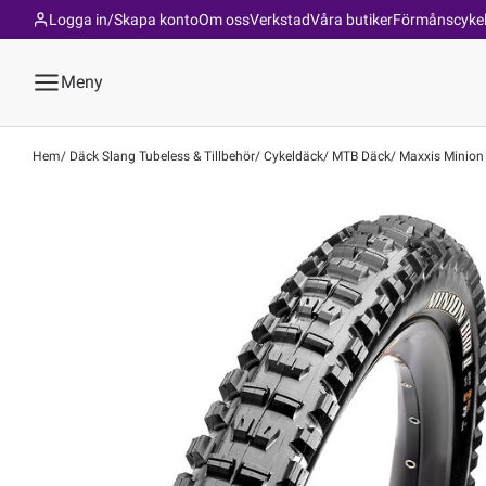
Logga in/Skapa konto
Om oss
Verkstad
Våra butiker
Förmånscyke
Meny
Hem
Däck Slang Tubeless & Tillbehör
Cykeldäck
MTB Däck
Maxxis Minion 