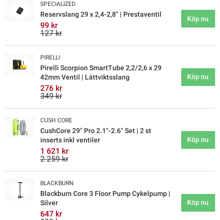
SPECIALIZED
Reservslang 29 x 2,4-2,8" | Prestaventil
Köp nu
99 kr
127 kr
PIRELLI
Pirelli Scorpion SmartTube 2,2/2,6 x 29
Köp nu
42mm Ventil | Lättviktsslang
276 kr
349 kr
CUSH CORE
CushCore 29" Pro 2.1"-2.6" Set | 2 st
Köp nu
inserts inkl ventiler
1 621 kr
2 259 kr
BLACKBURN
Blackburn Core 3 Floor Pump Cykelpump |
Köp nu
Silver
647 kr