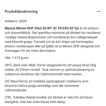
Produktbeskrivning
Artikel nr: 6054
Maxxis Minion DHF 29x2.50 WT 3C TR EXO 60 Tpi
är ett enduro-
och downhilldäck. Det specifika mönstret på däcket har resulterat
i otaliga mästerskapsvinster och kombinerar bra rullegenskaper
med bitande grepp. Oavsett om du kör stigen på hemmaplan,
enduro-världscupen eller på fjället så är Minion DHF designad och
framtagen för att möta dina behov.
Vikt: 1 015 gram
(WT), däck med
Wide Trail
är designade för att passa till en fälg
mellan 30-35mm i bredd. Tack vare en ny optimal placering av
nobbarna resulterar det i bättre kontakt med marken.
(3C MaxxTerra), en tredelad uppbyggnad i nobbarna som
levererar bättre grepp samtidigt som det minimerar
rullmotståndet.
(TR),
Tubeless Ready
innebär att däcket är redo för att köras
slanglöst, men kan även köras med slang.