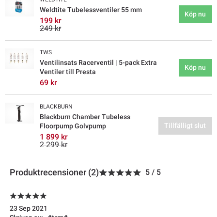
Weldtite Tubelessventiler 55 mm
Köp nu
199 kr
249 kr
TWS
Ventilinsats Racerventil | 5-pack Extra
Köp nu
Ventiler till Presta
69 kr
BLACKBURN
Blackburn Chamber Tubeless
Tillfälligt slut
Floorpump Golvpump
1 899 kr
2 299 kr
Produktrecensioner (2)
5
/
5
23 Sep 2021