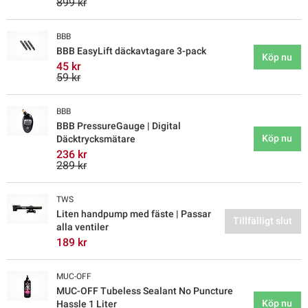
899 kr
BBB
BBB EasyLift däckavtagare 3-pack
Köp nu
45 kr
59 kr
BBB
BBB PressureGauge | Digital
Köp nu
Däcktrycksmätare
236 kr
289 kr
TWS
Liten handpump med fäste | Passar
Tillfälligt slut
alla ventiler
189 kr
MUC-OFF
MUC-OFF Tubeless Sealant No Puncture
Köp nu
Hassle 1 Liter